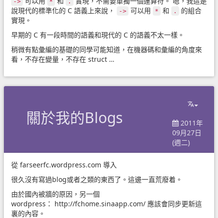
可以用
和
實現，不需要單獨一個運算符。 嗯，我這是
->
*
.
說現代的標準化的 C 語義上來說，
可以用
和
的組合
->
*
.
實現。
早期的 C 有一段時間的語義和現代的 C 的語義不太一樣。
稍微有點彙編的基礎的同學可能知道，在機器碼和彙編的角度來
看，不存在變量，不存在 struct …
關於我的Blogs
2011年
09月27日
(週二)
從
farseerfc.wordpress.com
導入
很久沒有寫過blog或者之類的東西了。這邊一直荒廢着。
由於國內被牆的原因，另一個
wordpress：
http://fchome.sinaapp.com/
應該會同步更新這
裏的內容。