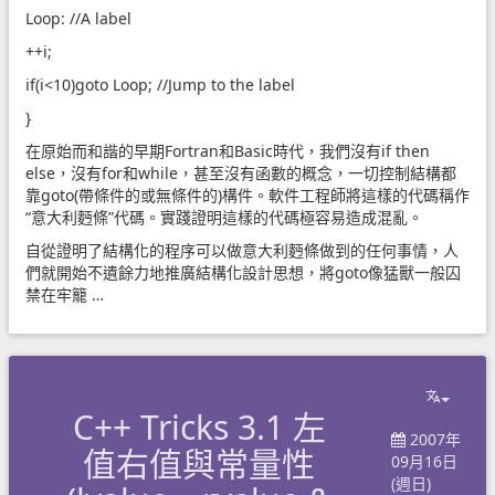
Loop: //A label
++i;
if(i<10)goto Loop; //Jump to the label
}
在原始而和諧的早期Fortran和Basic時代，我們沒有if then
else，沒有for和while，甚至沒有函數的概念，一切控制結構都
靠goto(帶條件的或無條件的)構件。軟件工程師將這樣的代碼稱作
“意大利麪條”代碼。實踐證明這樣的代碼極容易造成混亂。
自從證明了結構化的程序可以做意大利麪條做到的任何事情，人
們就開始不遺餘力地推廣結構化設計思想，將goto像猛獸一般囚
禁在牢籠 …
C++ Tricks 3.1 左
2007年
值右值與常量性
09月16日
(週日)