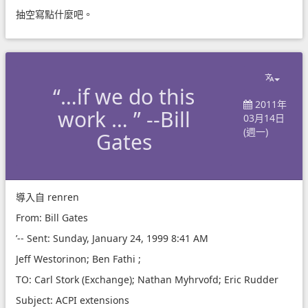
抽空寫點什麼吧。
“…if we do this
2011年
work … ” --Bill
03月14日
(週一)
Gates
導入自
renren
From: Bill Gates
’-- Sent: Sunday, January 24, 1999 8:41 AM
Jeff Westorinon; Ben Fathi ;
TO: Carl Stork (Exchange); Nathan Myhrvofd; Eric Rudder
Subject: ACPI extensions