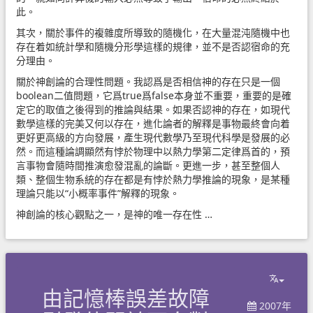
此。
其次，關於事件的複雜度所導致的隨機化，在大量混沌隨機中也
存在着如統計學和隨機分形學這樣的規律，並不是否認宿命的充
分理由。
關於神創論的合理性問題。我認爲是否相信神的存在只是一個
boolean二值問題，它爲true爲false本身並不重要，重要的是確
定它的取值之後得到的推論與結果。如果否認神的存在，如現代
數學這樣的完美又何以存在，進化論者的解釋是事物最終會向着
更好更高級的方向發展，產生現代數學乃至現代科學是發展的必
然。而這種論調顯然有悖於物理中以熱力學第二定律爲首的，預
言事物會隨時間推演愈發混亂的論斷。更進一步，甚至整個人
類、整個生物系統的存在都是有悖於熱力學推論的現象，是某種
理論只能以“小概率事件”解釋的現象。
神創論的核心觀點之一，是神的唯一存在性 …
由記憶棒誤差故障
2007年