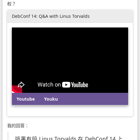
权？
DebConf 14: Q&A with Linus Torvalds
Youtube
Youku
我的回答：
這裏有段 Linus Torvalds 在 DebConf 14 上