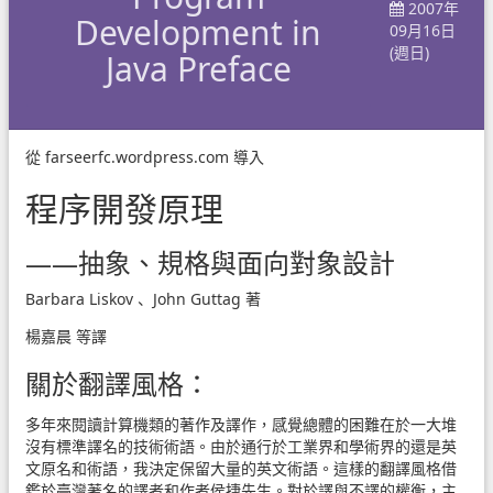
2007年
Development in
09月16日
(週日)
Java Preface
從
farseerfc.wordpress.com
導入
程序開發原理
——抽象、規格與面向對象設計
Barbara Liskov 、John Guttag 著
楊嘉晨 等譯
關於翻譯風格：
多年來閱讀計算機類的著作及譯作，感覺總體的困難在於一大堆
沒有標準譯名的技術術語。由於通行於工業界和學術界的還是英
文原名和術語，我決定保留大量的英文術語。這樣的翻譯風格借
鑑於臺灣著名的譯者和作者侯捷先生。對於譯與不譯的權衡，主