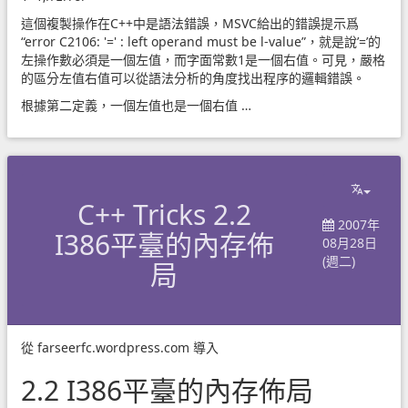
這個複製操作在C++中是語法錯誤，MSVC給出的錯誤提示爲
“error C2106: '=' : left operand must be l-value”，就是說’=’的
左操作數必須是一個左值，而字面常數1是一個右值。可見，嚴格
的區分左值右值可以從語法分析的角度找出程序的邏輯錯誤。
根據第二定義，一個左值也是一個右值 …
C++ Tricks 2.2
2007年
I386平臺的內存佈
08月28日
(週二)
局
從
farseerfc.wordpress.com
導入
2.2 I386平臺的內存佈局