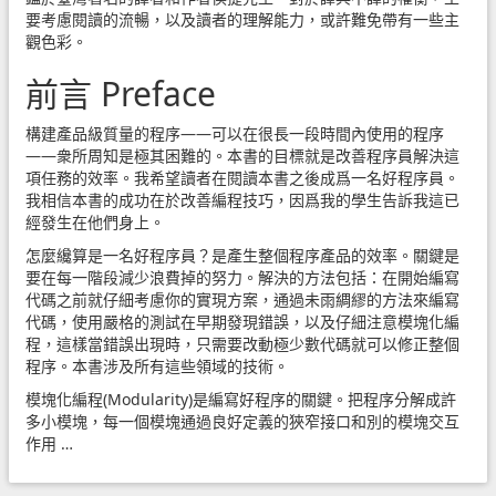
要考慮閱讀的流暢，以及讀者的理解能力，或許難免帶有一些主
觀色彩。
前言 Preface
構建產品級質量的程序——可以在很長一段時間內使用的程序
——衆所周知是極其困難的。本書的目標就是改善程序員解決這
項任務的效率。我希望讀者在閱讀本書之後成爲一名好程序員。
我相信本書的成功在於改善編程技巧，因爲我的學生告訴我這已
經發生在他們身上。
怎麼纔算是一名好程序員？是產生整個程序產品的效率。關鍵是
要在每一階段減少浪費掉的努力。解決的方法包括：在開始編寫
代碼之前就仔細考慮你的實現方案，通過未雨綢繆的方法來編寫
代碼，使用嚴格的測試在早期發現錯誤，以及仔細注意模塊化編
程，這樣當錯誤出現時，只需要改動極少數代碼就可以修正整個
程序。本書涉及所有這些領域的技術。
模塊化編程(Modularity)是編寫好程序的關鍵。把程序分解成許
多小模塊，每一個模塊通過良好定義的狹窄接口和別的模塊交互
作用 …