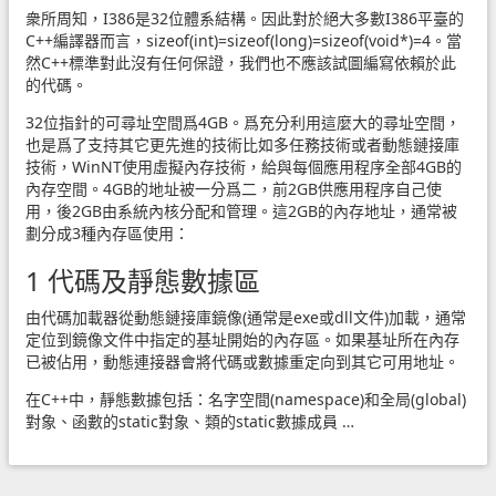
衆所周知，I386是32位體系結構。因此對於絕大多數I386平臺的
C++編譯器而言，sizeof(int)=sizeof(long)=sizeof(void*)=4。當
然C++標準對此沒有任何保證，我們也不應該試圖編寫依賴於此
的代碼。
32位指針的可尋址空間爲4GB。爲充分利用這麼大的尋址空間，
也是爲了支持其它更先進的技術比如多任務技術或者動態鏈接庫
技術，WinNT使用虛擬內存技術，給與每個應用程序全部4GB的
內存空間。4GB的地址被一分爲二，前2GB供應用程序自己使
用，後2GB由系統內核分配和管理。這2GB的內存地址，通常被
劃分成3種內存區使用：
1 代碼及靜態數據區
由代碼加載器從動態鏈接庫鏡像(通常是exe或dll文件)加載，通常
定位到鏡像文件中指定的基址開始的內存區。如果基址所在內存
已被佔用，動態連接器會將代碼或數據重定向到其它可用地址。
在C++中，靜態數據包括：名字空間(namespace)和全局(global)
對象、函數的static對象、類的static數據成員 …