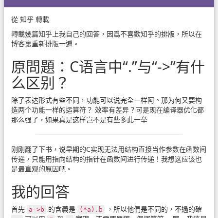
從
知乎
轉載
轉載幾篇知乎上我自己的回答，因爲不喜歡知乎的排版，所以在
博客裏重新排版一遍。
原問題：C语言中“.”与“->”有什
么区别？
除了表达形式有些不同，功能可以说完全一样阿。那为何又要构
造两个功能一样的运算符？ 效率有差异？可是现在编译器优化都
那么强了，如果真是这样岂不是有些多此一举
刚刚翻了下书，说早期的C实现无法用结构直接当作参数在函数间
传递，只能用指向结构的指针在函数间进行传递！我想这应该也
是最直观的原因吧。
我的回答
首先
的含義是
，所以他們是不同的，不過的確
a->b
(*a).b