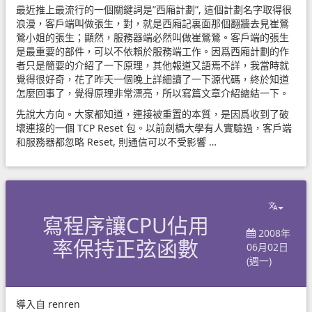
最近推上最流行的一個關鍵詞是”西廂計劃”, 這個計劃名字取得很
浪漫，客戶端叫做張生，對，就是西廂記裏面那個翻牆去見崔鶯
鶯小姐的張生；顯然，服務器端必然叫做崔鶯鶯。客戶端的張生
是最重要的部件，可以不依賴於服務端工作。因爲西廂計劃的作
者只是簡要的介紹了一下原理，其他報道又語焉不詳，我當時就
覺得很好奇，花了昨天一個晚上詳細讀了一下源代碼，終於知道
怎麼回事了，覺得原理非常漂亮，所以寫篇文章介紹總結一下。
先說大方向。大家都知道，連接被重置的本質，是因爲收到了破
壞連接的一個 TCP Reset 包。以前劍橋大學有人實驗過，客戶端
和服務器都忽略 Reset, 則通信可以不受影響 …
寫程序讓CPU佔用
2008年
率保持正弦函數
06月02日
(週一)
導入自
renren