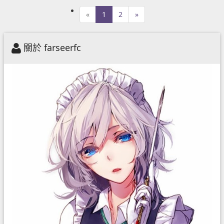
«
1
2
»
關於 farseerfc