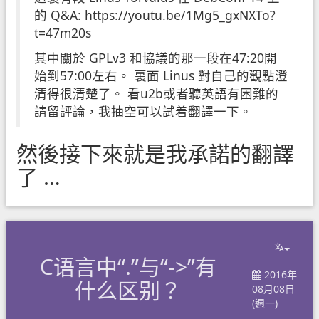
的 Q&A:
https://youtu.be/1Mg5_gxNXTo?
t=47m20s
其中關於 GPLv3 和協議的那一段在47:20開
始到57:00左右。 裏面 Linus 對自己的觀點澄
清得很清楚了。 看u2b或者聽英語有困難的
請留評論，我抽空可以試着翻譯一下。
然後接下來就是我承諾的翻譯
了 …
C语言中“.”与“->”有
2016年
什么区别？
08月08日
(週一)