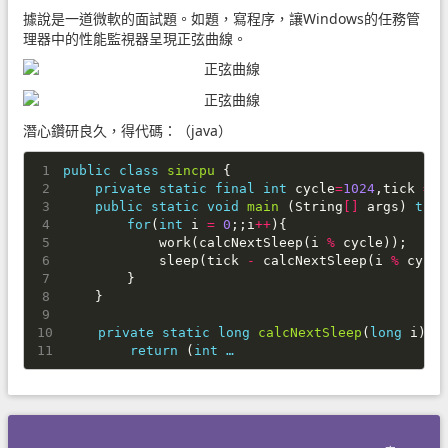
據說是一道微軟的面試題。如題，寫程序，讓Windows的任務管
理器中的性能監視器呈現正弦曲線。
潛心鑽研良久，得代碼：（java）
public
class
sincpu
{
private
static
final
int
cycle
=
1024
,
tick
=
2
public
static
void
main
(
String
[]
args
)
thro
for
(
int
i
=
0
;;
i
++
){
work
(
calcNextSleep
(
i
%
cycle
));
sleep
(
tick
-
calcNextSleep
(
i
%
cycle
}
}
private
static
long
calcNextSleep
(
long
i
){
return
(
int …