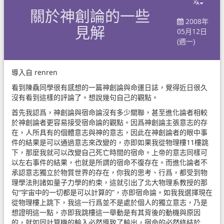
關於神創論的一些
2008年
見解
05月12日
(週一)
導入自
renren
看到陳驫同學很有感想的一篇神創論與命運日誌，覺得近日很久
沒有看到這樣的評論了。想說幾句自己的觀點。
首先我認爲，神創論與宿命論沒有多少關聯，甚至進化論者相較
於神創論者更容易接受宿命論的觀點。因爲神創論主張意志的存
在，人所具有的個體意志與神的意志，因此在神創論者的眼中事
件的結果是可以通過意志來改變的，亦即如果我從物理樓11樓跳
下，那麼我就可以改變自己死亡時間的宿命。上帝的意志同樣可
以左右事件的結果，也就是所謂的宿命不復存在。而進化論者不
承認意志獨立於物質世界的存在，你我的思考、行爲，都受到物
理學法則諸如量子力學的約束，這就引出了北大物理系教授的那
句“宇宙中的一切都是可以計算的”，亦即宿命論。如我我選擇現在
從物理樓上跳下，我這一行爲並不是處於個人的獨立意志，乃是
想證明這一點，亦即我跳樓這一舉動是有其背後的動機與原因
的，就如同計算機的輸入必然導致了輸出，宿命的必然終結於