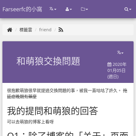
Farseerfc的小窩
標籤雲
friend
和萌狼交換問題
2020年
01月05日
(週日)
很抱歉萌狼很早就提過交換問題的事，被我一直咕咕了許久。
拖
延症晚期有藥麼
我的提問和萌狼的回答
可以去萌狼的博客上看呀
Q1：除了博客的「关于」页面