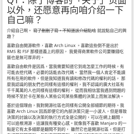
以外，还愿意再向咱介绍一下
自己嘛？
介紹自己啊。
寫了刪刪了寫，不知道該介紹點啥
就說點自己的興
趣？
喜歡自由開源軟件，喜歡 Arch Linux 。喜歡這些倒不是出於
RMS 和 FSF 那樣道義上的原因， 我覺得商業軟件公司要賺錢吃
飯也是無可厚非的。
喜歡自由軟件是因爲，當我需要知道它到底怎麼工作的時候，有
可能去挖代碼，必要的話能去改代碼。 當然我一個人肯定不能讀
所有在用的軟件，但是我知道我有讀和修改代碼的權利的話， 那
麼我認識的朋友們也同樣有這樣的權利，我不認識的廣大社區有
千千萬萬的人也同樣有這樣的權利， 從而我相信當我遇到問題的
時候不至於卡在某些人某些公司某些集體的決策上而無法解決。
基於這個理由，我對開源社區也同樣有公開全部細節的期待。我
喜歡 Arch Linux 因爲即便它的內部決策只是一小波人，但是導致
決策的討論以及決策的執行方式全是公開的，可以在網上翻閱，
可以追根溯源，這讓我有種安心感。就像我不喜歡 Manjaro 的一
點是它有太多細節是翻閱不到的， 雖然它也是開源社區，但是打