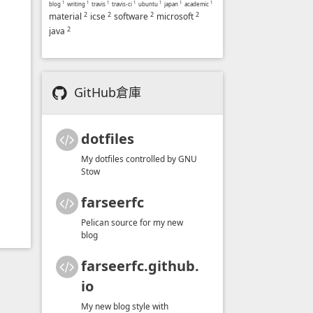
blog
1
writing
1
travis
1
travis-ci
1
ubuntu
1
japan
1
academic
1
2
2
2
2
material
icse
software
microsoft
2
java
GitHub倉庫
dotfiles
My dotfiles controlled by GNU
Stow
farseerfc
Pelican source for my new
blog
farseerfc.github.
io
My new blog style with