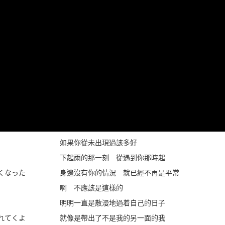
如果你從未出現過該多好
下起雨的那一刻 從遇到你那時起
くなった
身邊沒有你的情況 就已經不再是平常
啊 不應該是這樣的
明明一直是散漫地過着自己的日子
れてくよ
就像是帶出了不是我的另一面的我