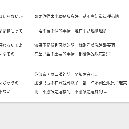
は知らないか
如果你從未出現過該多好 就不會知道這種心情
まま積もって
一堆不得不做的事情 堆在手頭越積越多
笑わないでよ
如果不是我也可以的話 就別看着我這邊笑啊
くなるの
甚至那些不重要的事情 都變得難以忘記了
你無意間隨口說的話 全都刺在心頭
めちゃうの
雖說只要不在意就可以了 卻一句不剩全收集了起來
ゃない
啊 不應該是這樣的 不應該是這樣的 …