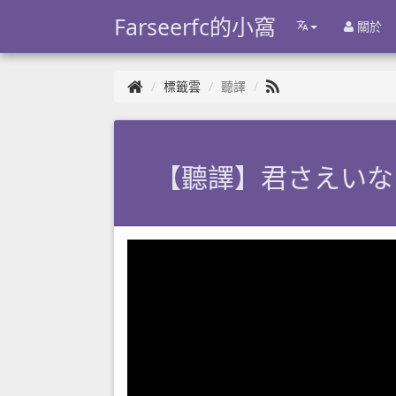
Farseerfc的小窩
關於
標籤雲
聽譯
【聽譯】君さえいな