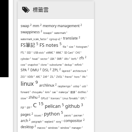
標籤雲
2
2
2
swap
mm
memory management
2
swappiness
kswapd
1
watermark
1
2
translate
watermark_scale_factor
1
cgroup v2
1
5
5
FS筆記
FS notes
file
1
size
1
histogram
1
FTL
1
SSD
1
USB stick
1
eMMC
1
MMC
1
SD Card
1
CHS
1
2
zfs
cylinder
1
head
1
sector
1
LBA
1
SMR
1
4Kn
1
btrfs
1
cow
1
snapshot
1
clone
1
subvolume
1
dedup
1
reflink
1
2
2
2
2
SPA
DMU
DSL
ZPL
layered
1
architecture
1
ZIO
1
VDEV
1
ARC
1
ZAP
1
ZIL
1
ZVOL
1
friend
1
horo
1
life
1
9
linux
2
archlinux
raspberrypi
1
usbip
1
usb
1
forward
1
chouyaku
1
kimi
1
sae
1
inakerya
1
聽譯
1
dotfiles
1
2
zhihu
stow
1
GPLv3
1
licenses
1
Linus Torvalds
1
GPL
1
15
C
5
3
pelican
github
FSF
1
EFF
1
5
python
2
pages
issues
1
pacvis
1
pacman
1
2
2
arch
compositor
pacgraph
1
wayland
1
xorg
1
2
desktop
macosx
1
windows
1
window
1
manager
1