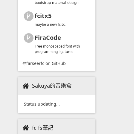
bootstrap-material-design
fcitx5
maybe a new fcitx.
FiraCode
Free monospaced font with
programming ligatures
@farseerfc
on GitHub
Sakuya的音樂盒
Status updating...
fc fs筆記