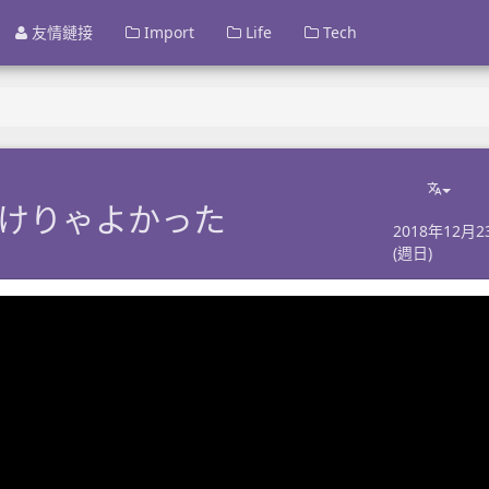
友情鏈接
Import
Life
Tech
けりゃよかった
2018年12月2
(週日)