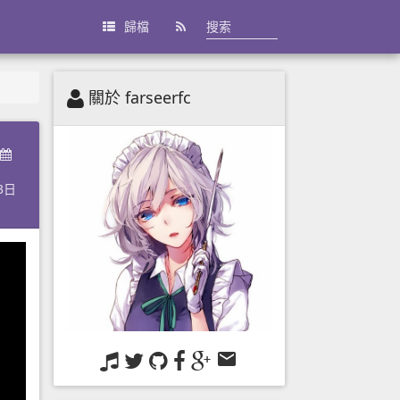
歸檔
關於 farseerfc
3日