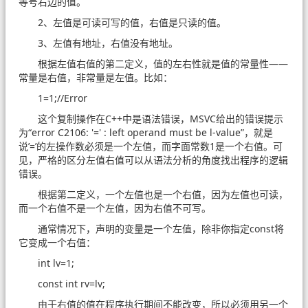
等号右边的值。
2、左值是可读可写的值，右值是只读的值。
3、左值有地址，右值没有地址。
根据左值右值的第二定义，值的左右性就是值的常量性——
常量是右值，非常量是左值。比如：
1=1;//Error
这个复制操作在C++中是语法错误，MSVC给出的错误提示
为“error C2106: '=' : left operand must be l-value”，就是
说’=’的左操作数必须是一个左值，而字面常数1是一个右值。可
见，严格的区分左值右值可以从语法分析的角度找出程序的逻辑
错误。
根据第二定义，一个左值也是一个右值，因为左值也可读，
而一个右值不是一个左值，因为右值不可写。
通常情况下，声明的变量是一个左值，除非你指定const将
它变成一个右值：
int lv=1;
const int rv=lv;
由于右值的值在程序执行期间不能改变，所以必须用另一个