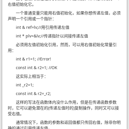
右值初始化它。
一个普通变量只能用右值初始化，如果你想传递左值，必须
声明一个引用或一个指针：
int & ref=lv;//用引用传递左值
int * plv=&lv;//传递指针以间接传递左值
必须用左值初始化引用，然而，可以用右值初始化常量引
用：
int & r1=1; //Error!
const int & r2=1; //OK
这实际上相当于：
int _r2=1;
const int & r2=_r2;
这样的写法在函数体内没什么作用，但是在传递函数参数
时，它可以避免潜在的(传递左值时的)复制操作，同时又可以接
受右值。
通常情况下，函数的参数和返回值都只传回右值，除非你明
确的通过引用传递左值。