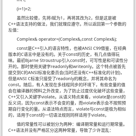
(i=1)=2;
虽然比较傻，先将i赋为1，再将其改为2，但是这是被
C++语法支持的做法，我们就理应遵守。所以返回第一个参数的
左值：
Complex& operator=(Complex&,const Complex&);
const是C++引入的语言特性，也被ANSI C99借鉴，在经典
版本的C语言中是没有的。关于const的历史，有几点值得玩
味。最初Bjarne Stroustrup引入const时，可写性是和可读性分
开的。那时使用关键字readonly和writeonly。这个特点被首先
提交到C的ANSI标准化委员会(当时还没有C++标准化的计划)，
但是ANSI C标准只接受了readonly的概念，并将其命名为
const。随后，有人发现在多线程同步的环境下，有些变量的值
会在编译器的预料之外改变，为了防止过度优化破坏这些变量，
C++又引入关键字violate。从语义特点来看，violate是const的
反义词，因为const表示不会变的量，而violate表示会不按照预
期自行变化的量。从语法特点而言，violate与const是极为相似
的，适用于const的一切语法规则同样适用于violate。
值的常量性可以被划分为两种：编译期常量和运行期常量。
C++语法并没有严格区分这两种常量，导致了少许混乱：