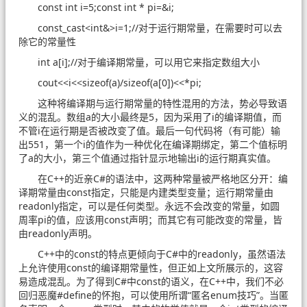
const int i=5;const int * pi=&i;
const_cast<int&>i=1;//对于运行期常量，在需要时可以去
除它的常量性
int a[i];//对于编译期常量，可以用它来指定数组大小
cout<<i<<sizeof(a)/sizeof(a[0])<<*pi;
这种将编译期与运行期常量的特性混用的方法，势必导致语
义的混乱。数组a的大小最终是5，因为采用了i的编译期值，而
不管i在运行期是否被改变了值。最后一句代码将（有可能）输
出551，第一个i的值作为一种优化在编译期绑定，第二个值标明
了a的大小，第三个值通过指针显示地输出i的运行期真实值。
在C++的近亲C#的语法中，这两种常量被严格地区分开：编
译期常量由const指定，只能是内建类型变量；运行期常量由
readonly指定，可以是任何类型。永远不会改变的常量，如圆
周率pi的值，应该用const声明；而其它有可能改变的常量，皆
由readonly声明。
C++中的const的特点更倾向于C#中的readonly，虽然语法
上允许使用const的编译期常量性，但正如上文所展示的，这容
易造成混乱。为了得到C#中const的语义，在C++中，我们不必
回归恶魔#define的怀抱，可以使用所谓“匿名enum技巧”。当匿