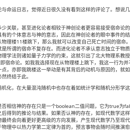
论与命运日志，觉得近日很久没有看到这样的评论了。想说几
多少关联，甚至进化论者相较于神创论者更容易接受宿命论的
具有的个体意志与神的意志，因此在神创论者的眼中事件的结
从物理楼11楼跳下，那么我就可以改变自己死亡时间的宿命
就是所谓的宿命不复存在。而进化论者不承认意志独立于物质
物理学法则诸如量子力学的约束，这就引出了北大物理系教授
亦即宿命论。如我我选择现在从物理楼上跳下，我这一行为并
一点，亦即我跳楼这一举动是有其背后的动机与原因的，就如
必然终结于此。
随机化，在大量混沌随机中也存在着如统计学和随机分形学这
信神的存在只是一个boolean二值问题，它为true为fal
之后得到的推论与结果。如果否认神的存在，如现代数学这样
物最终会向着更好更高级的方向发展，产生现代数学乃至现代
于物理中以热力学第二定律为首的，预言事物会随时间推演愈