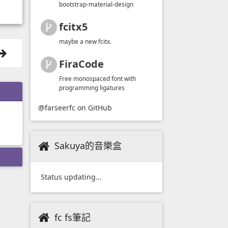
bootstrap-material-design
fcitx5
maybe a new fcitx.
FiraCode
Free monospaced font with
programming ligatures
@farseerfc
on GitHub
Sakuya的音樂盒
Status updating...
fc fs筆記