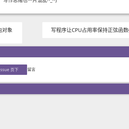
写作思绪也一片混乱^_^)
向对象
写程序让CPU占用率保持正弦函数
留言
ssue 页下