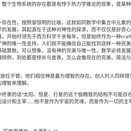
、整个生物系统的存在都是有悖于热力学推论的现象，是某种
一存在性，按照邹恒明的比喻，这就如同数学中集合中元素的
学的发展，其起源在于这种对神性的探求，而不仅仅是好奇心
开始时领先于西方科学千余每年，但是始终作为一种craft
没有了神的唯一性支持，人们就不能确信自己能找到这样一种完
基础算数。可以想象，没有神的完美与唯一性，数学必将发展
满特例，到处都是修补与查表，怎么会像现在的完美、简洁与
后放任不管，他们相信神是最为理智的存在，创人时人同样得
的理智来理解。
中终章的话“太阳、恒星、行星的这个极精致的结构不可能存
的设计和主宰……他不是作为宇宙的灵魂，而是作为一切的主