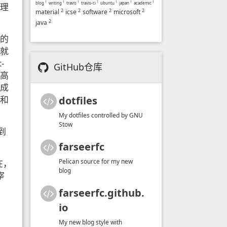
blog
1
writing
1
travis
1
travis-ci
1
ubuntu
1
japan
1
academic
1
理
2
2
2
2
material
icse
software
microsoft
2
java
的
就
-
GitHub仓库
美高
成
和
dotfiles
My dotfiles controlled by GNU
Stow
到
farseerfc
Pelican source for my new
在，
blog
宰
farseerfc.github.
io
My new blog style with