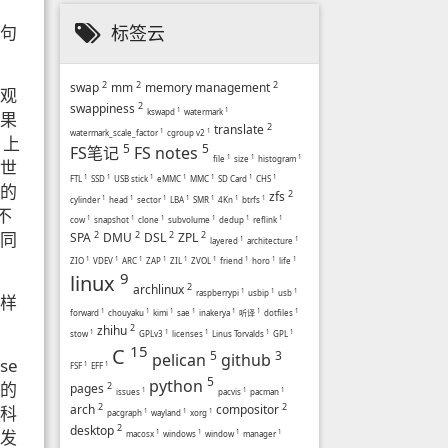
句
标签云
2
2
2
swap
mm
memory management
观
2
swappiness
kswapd
1
watermark
1
果
2
translate
watermark_scale_factor
1
cgroup v2
1
。上
5
5
FS笔记
FS notes
file
1
size
1
histogram
1
世
FTL
1
SSD
1
USB stick
1
eMMC
1
MMC
1
SD Card
1
CHS
1
的
2
zfs
cylinder
1
head
1
sector
1
LBA
1
SMR
1
4Kn
1
btrfs
1
不
cow
1
snapshot
1
clone
1
subvolume
1
dedup
1
reflink
1
同
2
2
2
2
SPA
DMU
DSL
ZPL
layered
1
architecture
1
ZIO
1
VDEV
1
ARC
1
ZAP
1
ZIL
1
ZVOL
1
friend
1
horo
1
life
1
9
linux
2
archlinux
raspberrypi
1
usbip
1
usb
1
样
forward
1
chouyaku
1
kimi
1
sae
1
inakerya
1
听译
1
dotfiles
1
2
zhihu
stow
1
GPLv3
1
licenses
1
Linus Torvalds
1
GPL
1
15
C
5
3
pelican
github
se
FSF
1
EFF
1
5
python
的
2
pages
issues
1
pacvis
1
pacman
1
2
2
arch
compositor
科
pacgraph
1
wayland
1
xorg
1
2
desktop
发
macosx
1
windows
1
window
1
manager
1