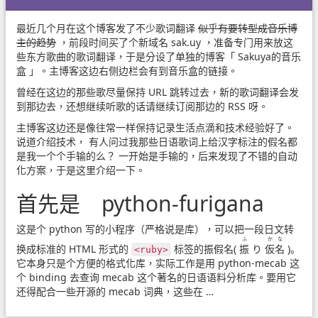
最近几个月在这个博客发了不少歌词翻译
似乎有要转型成音乐博
主的趋势
，前段时间买了个新域名
sak.uy
，准备专门用来放这
些东方歌曲的歌词翻译，于是分设了单独的博客「
Sakuya的音乐
盒
」。主博客这边右侧边栏会有到音乐盒的链接。
曾经在这边的那些歌尽量保持 URL 跳转过去，新的歌词翻译会发
到那边去，还想继续听歌的话请继续订阅那边的 RSS 呀。
主博客这边还是像往常一样保持记录生活点滴和技术经验好了。
说道介绍技术， 有人问过我那些日语歌词上给汉字标注的假名都
是我一个个手输的么？ 一开始是手输的，后来发现了不错的自动
化方案，于是这里介绍一下。
首先是 python-furigana
这是个 python 写的小程序（严格说是库），可以把一段日文转
ふ
かな
换成标准的 HTML 形式的
标签的振假名(
振
り
仮名
)。
<ruby>
它本身只是个方便的格式化库，实际工作是用 python-mecab 这
个 binding 去查询 mecab 这个著名的日语语料分析库。要用它
还得配合一些开源的 mecab 词典，这些在 …