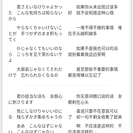
君さえいなけりゃよかっ
如果你从未出现过该多
た こんな気持ちは知らない
好 就不会知道这种心情
から
やらなくちゃいけないこ
一堆不得不做的事情 堆
とが 手つかずのまま积もっ
在手头越积越多
てく
仆じゃなくてもいいのな
如果不是我也可以的话
ら こっちを见て笑わないで
就别看着我这边笑啊
よ
大袈裟じゃなくてそれだ
甚至那些不重要的事情
けで 忘れられなくなるの
都变得难以忘记了
君の适当な话も 全部心
你无意间随口说的话 全
に刺さります
都刺在心头
気にしなけりゃいいのに
虽说只要不在意就可以
な 残らずかき集めちゃうの
了 却一句不剩全收集了起来
ああ こんなはずじゃな
啊 不应该是这样的 不
い こんなはずじゃない
应该是这样的 …