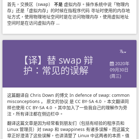
首先，交换区（swap）
不是
虚拟内存。操作系统中说「物理内
存」还是「虚拟内存」的时候在指程序代码 寻址时使用的内存地
址方式，使用物理地址空间时是在访问物理内存，使用虚拟地址
空间时是在访问虚拟内存 …
【译】替 swap 辩
2020年
护：常见的误解
09月30日
(周三)
这篇翻译自 Chris Down 的博文
In defence of swap: common 
misconceptions
。
原文的协议
是
CC BY-SA 4.0
，本文翻译同
样也使用
CC BY-SA 4.0
。其中加入了一些我自己的理解作为旁
注，所有译注都在侧边栏中。
翻译这篇文章是因为经常看到朋友们（包括有经验的程序员和
Linux 管理员）对 swap 和 swappiness 有诸多误解，而这篇文
章正好澄清了这些误解，也讲清楚了 Linux 中这两者的本质。值