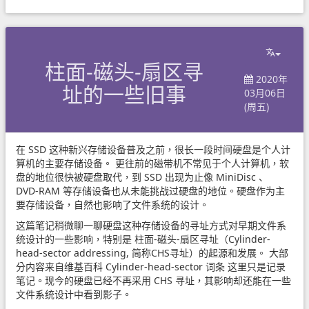
柱面-磁头-扇区寻
2020年
址的一些旧事
03月06日
(周五)
在 SSD 这种新兴存储设备普及之前，很长一段时间硬盘是个人计
算机的主要存储设备。 更往前的磁带机不常见于个人计算机，软
盘的地位很快被硬盘取代，到 SSD 出现为止像
MiniDisc
、
DVD-RAM
等存储设备也从未能挑战过硬盘的地位。硬盘作为主
要存储设备，自然也影响了文件系统的设计。
这篇笔记稍微聊一聊硬盘这种存储设备的寻址方式对早期文件系
统设计的一些影响，特别是 柱面-磁头-扇区寻址（Cylinder-
head-sector addressing, 简称CHS寻址）的起源和发展。 大部
分内容来自维基百科
Cylinder-head-sector 词条
这里只是记录
笔记。现今的硬盘已经不再采用 CHS 寻址，其影响却还能在一些
文件系统设计中看到影子。