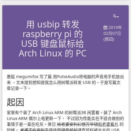
用 usbip 转发
2019年
raspberry pi 的
02月07日
(周四)
USB 键盘鼠标给
Arch Linux 的 PC
惠狐
megumifox
写了篇
用PulseAudio将电脑的声音用手机放出
来
，文末提到想知道我怎么用树莓派转发 USB 的，于是写篇文
章记录一下。
起因
家里有个装了 Arch Linux ARM 的树莓派3B 闲置着，装了 Arch
Linux ARM 偶尔上电更新一下， 不过因为性能实在不适合做别的
事情于是一直在吃灰。某日
给老婆安利幻想万华镜
和老婆看片
的
时候，
老婆不吃安利于是迁怒键盘鼠标
键盘鼠标被长长的 USB