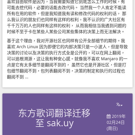
喜欢自由软件是因为，当我需要知道它到底怎么工作的时候，有
可能去挖代码，必要的话能去改代码。 当然我一个人肯定不能读
所有在用的软件，但是我知道我有读和修改代码的权利的话， 那
么我认识的朋友们也同样有这样的权利，我不认识的广大社区有
千千万万的人也同样有这样的权利， 从而我相信当我遇到问题的
时候不至于卡在某些人某些公司某些集体的决策上而无法解决。
基于这个理由，我对开源社区也同样有公开全部细节的期待。我
喜欢 Arch Linux 因为即便它的内部决策只是一小波人，但是导致
决策的讨论以及决策的执行方式全是公开的，可以在网上翻阅，
可以追根溯源，这让我有种安心感。就像我不喜欢 Manjaro 的一
点是它有太多细节是翻阅不到的， 虽然它也是开源社区，但是打
包细节翻阅不到，包列表翻阅不到，决策的制定和执行的过程也
翻阅不到 …
东方歌词翻译迁移
2019年
至 sak.uy
02月24日
(周日)