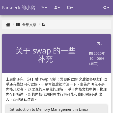
Farseerfc的小窝
全部文章
关于 swap 的一些
2020年
补充
10月06日
(周二)
上周翻译完
【译】替 swap 辩护：常见的误解
之后很多朋友们似
乎还有些疑问和误解，于是写篇后续澄清一下。事先声明我不是
内核开发者， 这里说的只是我的理解，
基于内核文档中关于物理
内存的描述
，新的内核代码的具体行为可能和我的理解有所出
入，欢迎踊跃讨论。
Introduction to Memory Management in Linux