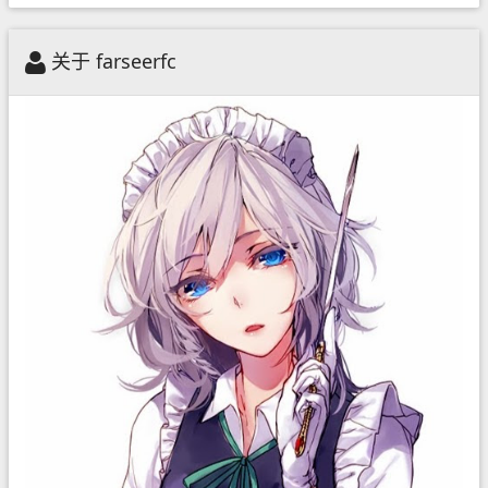
关于 farseerfc