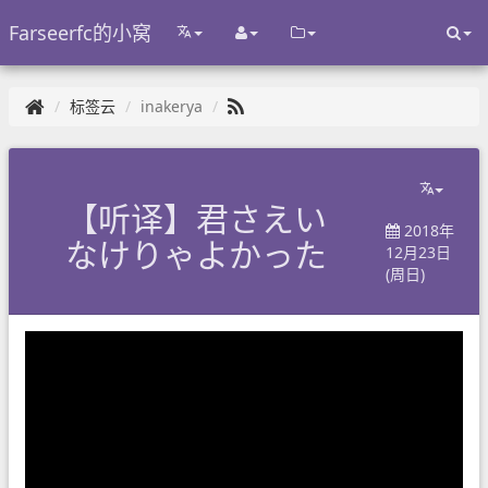
Farseerfc的小窝
标签云
inakerya
【听译】君さえい
2018年
なけりゃよかった
12月23日
(周日)