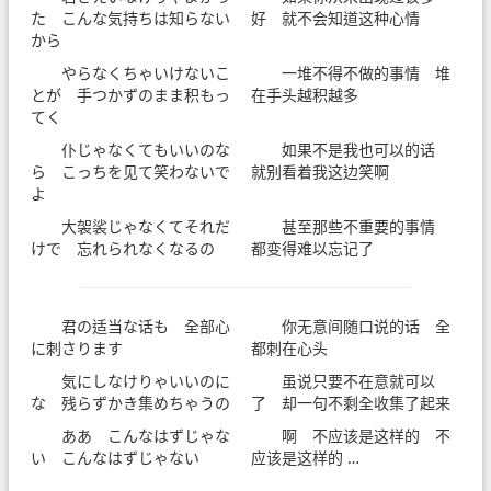
た こんな気持ちは知らない
好 就不会知道这种心情
から
やらなくちゃいけないこ
一堆不得不做的事情 堆
とが 手つかずのまま积もっ
在手头越积越多
てく
仆じゃなくてもいいのな
如果不是我也可以的话
ら こっちを见て笑わないで
就别看着我这边笑啊
よ
大袈裟じゃなくてそれだ
甚至那些不重要的事情
けで 忘れられなくなるの
都变得难以忘记了
君の适当な话も 全部心
你无意间随口说的话 全
に刺さります
都刺在心头
気にしなけりゃいいのに
虽说只要不在意就可以
な 残らずかき集めちゃうの
了 却一句不剩全收集了起来
ああ こんなはずじゃな
啊 不应该是这样的 不
い こんなはずじゃない
应该是这样的 …