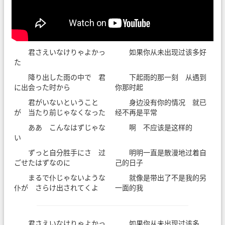
君さえいなけりゃよかっ
如果你从未出现过该多好
た
降り出した雨の中で 君
下起雨的那一刻 从遇到
に出会った时から
你那时起
君がいないということ
身边没有你的情况 就已
が 当たり前じゃなくなった
经不再是平常
ああ こんなはずじゃな
啊 不应该是这样的
い
ずっと自分胜手にさ 过
明明一直是散漫地过着自
ごせたはずなのに
己的日子
まるで仆じゃないような
就像是带出了不是我的另
仆が さらけ出されてくよ
一面的我
君さえいなけりゃよかっ
如果你从未出现过该多