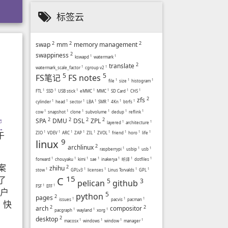
标签云
2
2
2
swap
mm
memory management
2
swappiness
kswapd
1
watermark
1
2
translate
watermark_scale_factor
1
cgroup v2
1
5
5
FS笔记
FS notes
file
1
size
1
histogram
1
FTL
1
SSD
1
USB stick
1
eMMC
1
MMC
1
SD Card
1
CHS
1
2
zfs
cylinder
1
head
1
sector
1
LBA
1
SMR
1
4Kn
1
btrfs
1
cow
1
snapshot
1
clone
1
subvolume
1
dedup
1
reflink
1
2
2
2
2
SPA
DMU
DSL
ZPL
layered
1
architecture
1
于
ZIO
1
VDEV
1
ARC
1
ZAP
1
ZIL
1
ZVOL
1
friend
1
horo
1
life
1
9
linux
2
archlinux
raspberrypi
1
usbip
1
usb
1
forward
1
chouyaku
1
kimi
1
sae
1
inakerya
1
听译
1
dotfiles
1
案
2
zhihu
stow
1
GPLv3
1
licenses
1
Linus Torvalds
1
GPL
1
15
了
C
5
3
pelican
github
FSF
1
EFF
1
用户
5
python
2
pages
issues
1
pacvis
1
pacman
1
，快
2
2
arch
compositor
pacgraph
1
wayland
1
xorg
1
2
desktop
macosx
1
windows
1
window
1
manager
1