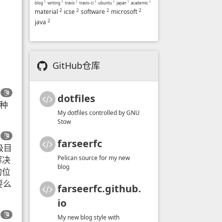
blog
1
writing
1
travis
1
travis-ci
1
ubuntu
1
japan
1
academic
1
2
2
2
2
material
icse
software
microsoft
2
java
GitHub仓库
dotfiles
各种
My dotfiles controlled by GNU
Stow
farseerfc
级目
Pelican source for my new
解决
blog
的位
要么
farseerfc.github.
io
My new blog style with