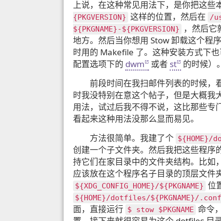
上说，在这种常见用法下，是你把这些
这样的位置，然后在
{PKGVERSION}
/​u
，然后它
${PKGNAME}-${PKGVERSION}
地方。然后当你想用 Stow 卸载这个
时用的 Makefile 了。这种安装方
配置选项下的
dwm
或者
st
的时候）
前段时间在我扫邮件列表的时候，看到
时我没特别在意这个帖子，但是大概我
用法，试过后我不得不说，这比那些专
看起来这种用法没那么显而易见。
方法很简单。我建了个
${HOME}/​d
创建一个子文件夹。然后我把这些程序
持它们在家目录中的文件夹结构。比如
应该放在这个程序名子目录的顶层文件
位置
${XDG_CONFIG_HOME}/​${PKGNAME}
${HOME}/​dotfiles/​${PKGNAME}/​.con
面，直接运行
命令，
$ stow $PKGNAME
置。接下来就很容易为这个 dotfile