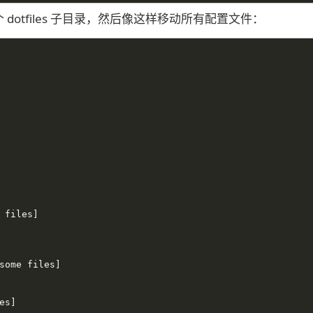
otfiles 子目录，然后像这样移动所有配置文件：
 files]
some files]
es]