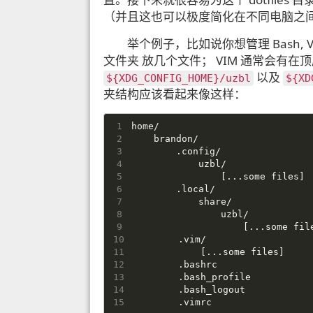
（并且这也可以极度简化在不同电脑之
举个例子，比如说你想管理 Bash, V
文件夹 放几个文件； VIM 通常会有在顶层文
以及
${XDG_CONFIG_HOME}/​uzbl
${XD
夹结构应该看起来像这样：
home/
    brandon/
        .config/
            uzbl/
                [...some files]
        .local/
            share/
                uzbl/
                    [...some fil
        .vim/
            [...some files]
        .bashrc
        .bash_profile
        .bash_logout
        .vimrc