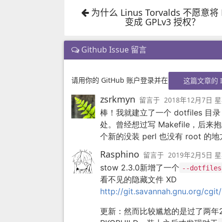
为什么 Linus Torvalds 不愿意将 
变成 GPLv3 授权？
Github Issue 留言
请用你的 GitHub 账户登录并在
这篇文章的 I
zsrkmyn
留言于
2018年12月7日 星
棒！我就建立了一个 dotfiles 目
处。曾经想过写 Makefile，后
个新的没装 perl 也没有 root 
Rasphino
留言于
2019年2月5日 星
stow 2.3.0新增了一个
--dotfiles
看不见的隐藏文件 XD
http://git.savannah.gnu.org/cgi
更新：然而比较尴尬的是过了两年2.3