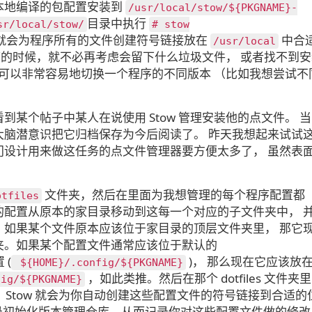
本地编译的包配置安装到
/​usr/​local/​stow/​${PKGNAME}-
目录中执行
sr/​local/​stow/​
# stow
就会为程序所有的文件创建符号链接放在
中合
/​usr/​local
程序的时候，就不必再考虑会留下什么垃圾文件， 或者找不到
式下也可以非常容易地切换一个程序的不同版本 （比如我想尝试不
。
某个帖子中某人在说使用 Stow 管理安装他的点文件。 当
大脑潜意识把它归档保存为今后阅读了。 昨天我想起来试试
门设计用来做这任务的点文件管理器要方便太多了， 虽然表
文件夹，然后在里面为我想管理的每个程序配置都
otfiles
的配置从原本的家目录移动到这每一个对应的子文件夹中， 
，如果某个文件原本应该位于家目录的顶层文件夹里， 那它
夹。如果某个配置文件通常应该位于默认的
 (
)， 那么现在它应该放
${HOME}/​.config/​${PKGNAME}
，如此类推。然后在那个 dotfiles 文件夹里
fig/​${PKGNAME}
 Stow 就会为你自动创建这些配置文件的符号链接到合适的
s 目录初始化版本管理仓库，从而记录你对这些配置文件做的修改