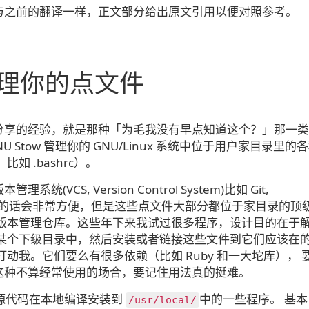
与之前的翻译一样，正文部分给出原文引用以便对照参考。
 管理你的点文件
分享的经验，就是那种「为毛我没有早点知道这个？」那一类
 Stow 管理你的 GNU/Linux 系统中位于用户家目录里的
比如 .bashrc）。
CS, Version Control System)比如 Git,
zr) 管理点文件的话会非常方便，但是这些点文件大部分都位于家目录的顶
个版本管理仓库。这些年下来我试过很多程序，设计目的在于
在某个下级目录中，然后安装或者链接这些文件到它们应该在
动我。它们要么有很多依赖（比如 Ruby 和一大坨库）， 
这种不算经常使用的场合，要记住用法真的挺难。
我从源代码在本地编译安装到
中的一些程序。 基本
/​usr/​local/​