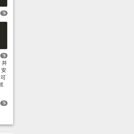
 并
 安
 可
就