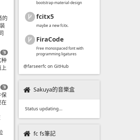
bootstrap-material-design
fcitx5
适的
安装
maybe a new fcitx.
同
FiraCode
Free monospaced font with
programming ligatures
这种
@farseerfc
on GitHub
面上
Sakuya的音樂盒
并保
现在
Status updating...
在
位
fc fs筆記