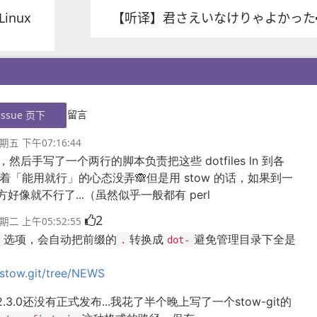
Linux
【听译】君さえいなけりゃよかった
留言
ssue 页下
期五 下午07:16:44
录，然后手写了一个两行的脚本负责把这些 dotfiles ln 到各
来抱着「能用就行」的心态没弄🙈但是用 stow 的话，如果到一
的地方好像就不行了...（虽然似乎一般都有 perl
2
期二 上午05:52:55
选项，会自动把前缀的
转换成
避免管理目录下全是
.
dot-
t/stow.git/tree/NEWS
.0还没有正式发布...我花了半个晚上写了一个stow-git的