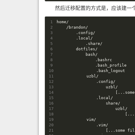
然后迁移配置的方式是，应该建一个 d
home/
    /brandon/
        .config/
        .local/
            .share/
        dotfiles/
            bash/
                .bashrc
                .bash_profile
                .bash_logout
            uzbl/
                .config/
                    uzbl/
                        [...some
                .local/
                    share/
                        uzbl/
                            [...
            vim/
                .vim/
                    [...some fil