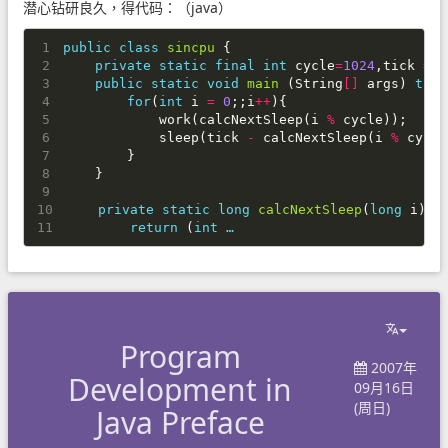
潜心钻研良久，得代码：（java）
public
class
sincpu
{
private
static
final
int
cycle
=
1024
,
tick
=
2
public
static
void
main
(
String
[]
args
)
thro
for
(
int
i
=
0
;;
i
++
){
work
(
calcNextSleep
(
i
%
cycle
));
sleep
(
tick
-
calcNextSleep
(
i
%
cycle
}
}
private
static
long
calcNextSleep
(
long
i
){
return
(
int …
Program
2007年
Development in
09月16日
(周日)
Java Preface