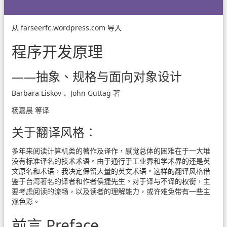
从
farseerfc.wordpress.com
导入
程序开发原理
——抽象、规格与面向对象设计
Barbara Liskov 、John Guttag 著
杨嘉晨 等译
关于翻译风格：
多年来阅读计算机类的著作及译作，感觉总体的困难在于一大堆
没有标准译名的技术术语。由于通行于工业界和学术界的还是英
文原名和术语，我决定保留大量的英文术语。这样的翻译风格借
鉴于台湾著名的译者和作者侯捷先生。对于译与不译的权衡，主
要考虑阅读的流畅，以及读者的理解能力，或许难免带有一些主
观色彩。
前言 Preface