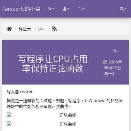
Farseerfc的小窝
标签云
java
写程序让CPU占用
2008年
率保持正弦函数
06月02日
(周一)
导入自
renren
据说是一道微软的面试题。如题，写程序，让Windows的任务管
理器中的性能监视器呈现正弦曲线。