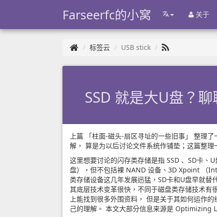
Farseerfc的小窝
关于
标签云
USB stick
SSD 就是大U盘？
上篇
「柱面-磁头-扇区寻址的一些旧事」
整理了
解， 算是为以后讨论文件系统作铺垫；这篇整理
这里想要讨论的闪存类存储是指 SSD 、SD卡、
盘），但不包括裸 NAND 设备、3D Xpoint 
类存储设备这几年发展迅猛，SD卡和U盘早就替代
其底层技术变革很快，不同于磁盘类存储技术有
上能找到很多外围资料， 但是关于其如何运作
己的理解。 本文大部分信息来源是
Optimizing L