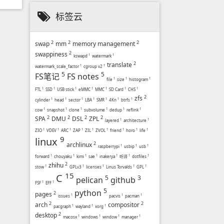
标签云
2
2
2
swap
mm
memory management
2
swappiness
kswapd
1
watermark
1
2
translate
watermark_scale_factor
1
cgroup v2
1
5
5
FS笔记
FS notes
file
1
size
1
histogram
1
FTL
1
SSD
1
USB stick
1
eMMC
1
MMC
1
SD Card
1
CHS
1
2
zfs
cylinder
1
head
1
sector
1
LBA
1
SMR
1
4Kn
1
btrfs
1
cow
1
snapshot
1
clone
1
subvolume
1
dedup
1
reflink
1
2
2
2
2
SPA
DMU
DSL
ZPL
layered
1
architecture
1
ZIO
1
VDEV
1
ARC
1
ZAP
1
ZIL
1
ZVOL
1
friend
1
horo
1
life
1
9
linux
2
archlinux
raspberrypi
1
usbip
1
usb
1
forward
1
chouyaku
1
kimi
1
sae
1
inakerya
1
听译
1
dotfiles
1
2
zhihu
stow
1
GPLv3
1
licenses
1
Linus Torvalds
1
GPL
1
15
C
5
3
pelican
github
FSF
1
EFF
1
5
python
2
pages
issues
1
pacvis
1
pacman
1
2
2
arch
compositor
pacgraph
1
wayland
1
xorg
1
2
desktop
macosx
1
windows
1
window
1
manager
1