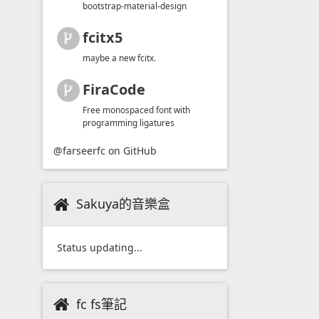
bootstrap-material-design
fcitx5
maybe a new fcitx.
FiraCode
Free monospaced font with
programming ligatures
@farseerfc
on GitHub
Sakuya的音樂盒
Status updating...
fc fs筆記