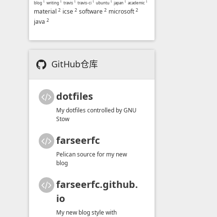
blog
1
writing
1
travis
1
travis-ci
1
ubuntu
1
japan
1
academic
1
2
2
2
2
material
icse
software
microsoft
2
java
GitHub仓库
dotfiles
My dotfiles controlled by GNU
Stow
farseerfc
Pelican source for my new
blog
farseerfc.github.
io
My new blog style with