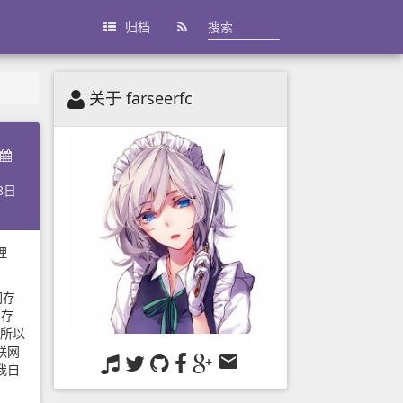
归档
关于 farseerfc
8日
理
闪存
闪存
，所以
联网
我自