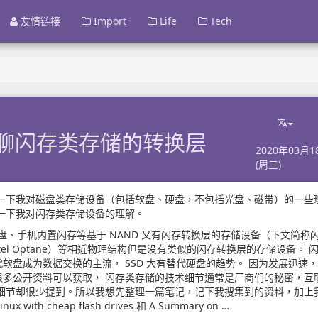
友情链接
Import
Life
Tech
聊聊闪存类存储的转换层
2020年03月1
(周三)
一下我对磁盘类存储设备（包括软盘、硬盘，不包括光盘、磁带）的一些
一下我对闪存类存储设备的理解。
U盘、手机内置闪存等基于 NAND 又有闪存转换层的存储设备（下文简称
（Intel Optane）等相近物理结构但是没有类似的闪存转换层的存储设备。 
软盘成为数据交换的主流， SSD 大有替代硬盘的趋势。 因为发展迅速
很多公开资料可以获取， 闪存类存储的技术细节通常是厂商们的秘密，互
的细节却很少提到。所以我想先整理一篇笔记，记下我搜集到的资料，加上
inux with cheap flash drives
和
A Summary on …