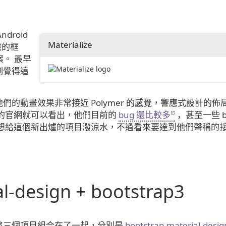
droid
Materialize
出爐的框
案。 最早
刻覺得這
的動畫效果非常接近 Polymer 的感覺，響應式設計的佈
在的官網就可以看出，他們目前的
bug 還比較多
，甚至一些 b
不想給這個新出爐的項目潑涼水，不過看來要達到他們聲稱的
l-design + bootstrap3
將三個項目組合在了一起，分別是
bootstrap-material-desig