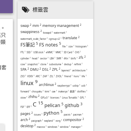
標籤雲
2
2
2
swap
mm
memory management
起。
2
swappiness
kswapd
1
watermark
1
這只
2
translate
watermark_scale_factor
1
cgroup v2
1
的類
5
5
FS筆記
FS notes
file
1
size
1
histogram
1
FTL
1
SSD
1
USB stick
1
eMMC
1
MMC
1
SD Card
1
CHS
1
2
zfs
cylinder
1
head
1
sector
1
LBA
1
SMR
1
4Kn
1
btrfs
1
cow
1
snapshot
1
clone
1
subvolume
1
dedup
1
reflink
1
接套
2
2
2
2
SPA
DMU
DSL
ZPL
layered
1
architecture
1
ZIO
1
VDEV
1
ARC
1
ZAP
1
ZIL
1
ZVOL
1
friend
1
horo
1
life
1
9
linux
2
archlinux
raspberrypi
1
usbip
1
usb
1
forward
1
chouyaku
1
kimi
1
sae
1
inakerya
1
聽譯
1
dotfiles
1
2
zhihu
stow
1
GPLv3
1
licenses
1
Linus Torvalds
1
GPL
1
15
C
5
3
pelican
github
FSF
1
EFF
1
5
python
2
pages
issues
1
pacvis
1
pacman
1
2
2
arch
compositor
pacgraph
1
wayland
1
xorg
1
2
desktop
macosx
1
windows
1
window
1
manager
1