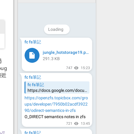
局
ug
接近
n