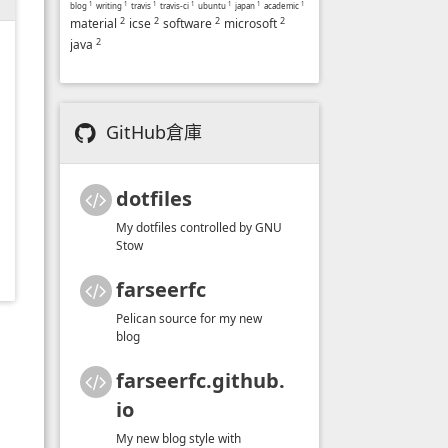
blog
1
writing
1
travis
1
travis-ci
1
ubuntu
1
japan
1
academic
1
2
2
2
2
material
icse
software
microsoft
2
java
GitHub倉庫
dotfiles
My dotfiles controlled by GNU
Stow
farseerfc
Pelican source for my new
blog
farseerfc.github.
io
My new blog style with