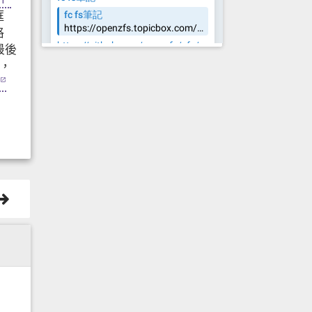
框
格
最後
味，