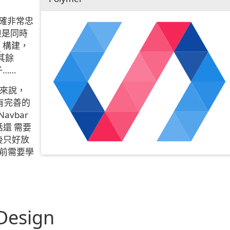
確非常忠
，但是同時
構建，
其餘
子……
子來說，
沒有完善的
Navbar
還 需要
後只好放
前需要學
 Design