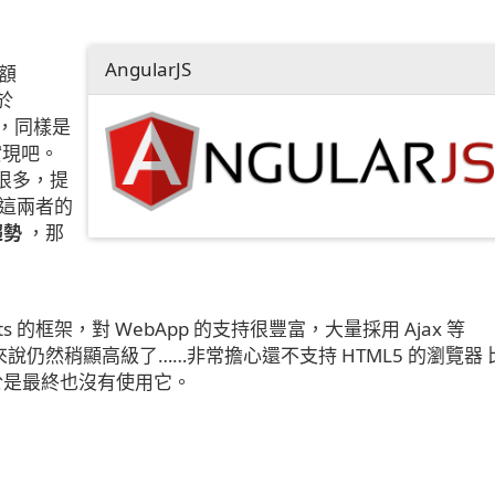
AngularJS
這額
於
 庫啦，同樣是
實現吧。
用了很多，提
這兩者的
趨勢
，那
s 的框架，對 WebApp 的支持很豐富，大量採用 Ajax 等
博客來說仍然稍顯高級了……非常擔心還不支持 HTML5 的瀏覽器 
。 於是最終也沒有使用它。