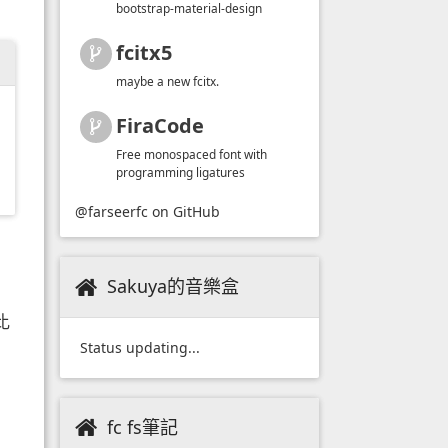
bootstrap-material-design
fcitx5
maybe a new fcitx.
FiraCode
Free monospaced font with
programming ligatures
@farseerfc
on GitHub
Sakuya的音樂盒
比
Status updating...
fc fs筆記