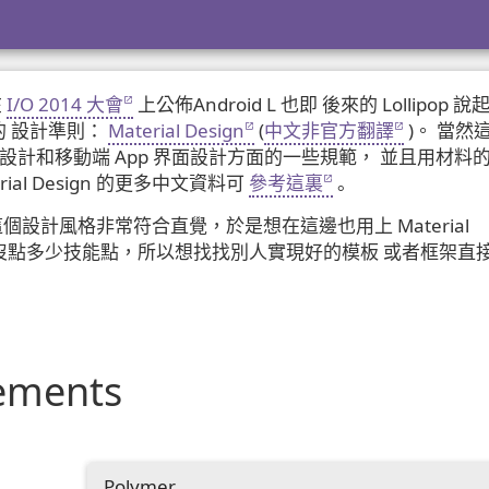
在
I/O 2014 大會
上公佈Android L 也即 後來的 Lollipop 說
 設計準則：
Material Design
(
中文非官方翻譯
)。 當然
 設計和移動端 App 界面設計方面的一些規範， 並且用材料
al Design 的更多中文資料可
參考這裏
。
就覺得這個設計風格非常符合直覺，於是想在這邊也用上 Material
技樹上沒點多少技能點，所以想找找別人實現好的模板 或者框架直
：
ements
Polymer