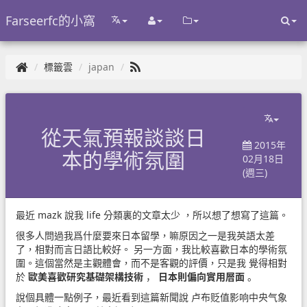
Farseerfc的小窩
標籤雲
japan
從天氣預報談談日
2015年
本的學術氛圍
02月18日
(週三)
最近
mazk
說我
life 分類裏的文章太少
，所以想了想寫了這篇。
很多人問過我爲什麼要來日本留學，嘛原因之一是我英語太差
了，相對而言日語比較好。 另一方面，我比較喜歡日本的學術氛
圍。這個當然是主觀體會，而不是客觀的評價，只是我 覺得相對
於
歐美喜歡研究基礎架構技術
，
日本則偏向實用層面
。
說個具體一點例子，最近看到這篇新聞說
卢布贬值影响中央气象