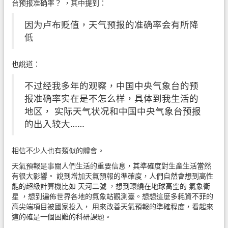
台预报准确率？
，其中提到：
因为卢布贬值，天气预报的准确率会有所降
低
也說道：
不过经我多年的观察，中国中央气象台的预
报准确率实在是不怎么样，具体到我生活的
地区， 实际天气状况和中国中央气象台预报
的出入较大……
相信不少人也有類似的體會。
天氣預報是事關人們生活的重要信息，其準確度對生產生活當然
有很大影響。 說到增加天氣預報的準確度，人們自然會想到高性
能的超級計算機比如
天河二號
，想到環繞在地球高空的
氣象衛
星
，想到遍佈世界各地的氣象站觀測臺。想想這麼多耗資不菲的
高尖端項目被國家投入， 用來改善天氣預報的準確程度，看起來
這的確是一個困難的科研課題。