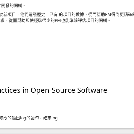
件開發的開銷。
於新項目，他們建議歷史上已有 的項目的數據，從而幫助PM得到更精確
需求，從而幫助即使經驗很少的PM也能準確評估項目的開銷。
!
！
actices in Open-Source Software
改的輸出log的語句，確定log …