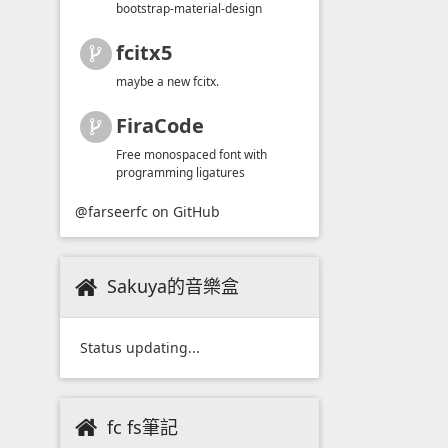
bootstrap-material-design
fcitx5
maybe a new fcitx.
FiraCode
Free monospaced font with
programming ligatures
@farseerfc
on GitHub
Sakuya的音樂盒
Status updating...
fc fs筆記