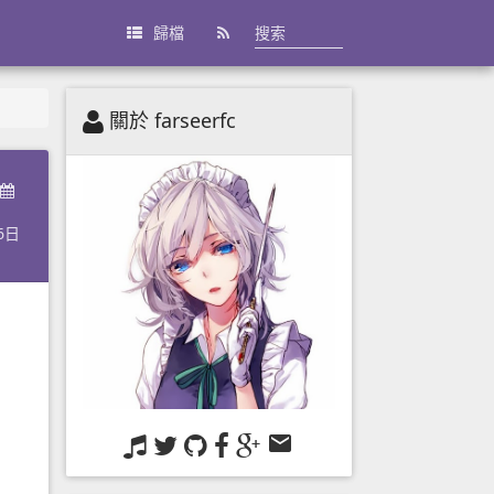
歸檔
關於 farseerfc
6日