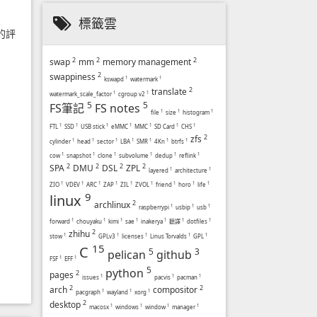
標籤雲
的評
2
2
2
swap
mm
memory management
2
swappiness
kswapd
1
watermark
1
2
translate
watermark_scale_factor
1
cgroup v2
1
5
5
FS筆記
FS notes
file
1
size
1
histogram
1
FTL
1
SSD
1
USB stick
1
eMMC
1
MMC
1
SD Card
1
CHS
1
2
zfs
cylinder
1
head
1
sector
1
LBA
1
SMR
1
4Kn
1
btrfs
1
cow
1
snapshot
1
clone
1
subvolume
1
dedup
1
reflink
1
2
2
2
2
SPA
DMU
DSL
ZPL
layered
1
architecture
1
ZIO
1
VDEV
1
ARC
1
ZAP
1
ZIL
1
ZVOL
1
friend
1
horo
1
life
1
9
linux
2
archlinux
raspberrypi
1
usbip
1
usb
1
forward
1
chouyaku
1
kimi
1
sae
1
inakerya
1
聽譯
1
dotfiles
1
2
zhihu
stow
1
GPLv3
1
licenses
1
Linus Torvalds
1
GPL
1
15
C
5
3
pelican
github
FSF
1
EFF
1
5
python
2
pages
issues
1
pacvis
1
pacman
1
2
2
arch
compositor
pacgraph
1
wayland
1
xorg
1
2
desktop
macosx
1
windows
1
window
1
manager
1