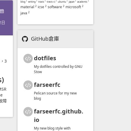
blog
1
writing
1
travis
1
travis-ci
1
ubuntu
1
japan
1
academic
1
2
2
2
2
material
icse
software
microsoft
2
java
2日
GitHub倉庫
dotfiles
字，3
My dotfiles controlled by GNU
Stow
s)
farseerfc
MSR
Pelican source for my new
e
blog
故障
farseerfc.github.
io
My new blog style with