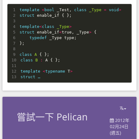
template
<
bool
_Test
,
class
_Type
=
void
>
struct
enable_if
{
};
template
<
class
_Type
>
struct
enable_if
<
true
,
_Type
>
{
typedef
_Type
type
;
};
class
A
{
};
class
B
:
A
{
};
template
<
typename
T
>
struct …
嘗試一下 Pelican
2012年
02月24日
(週五)