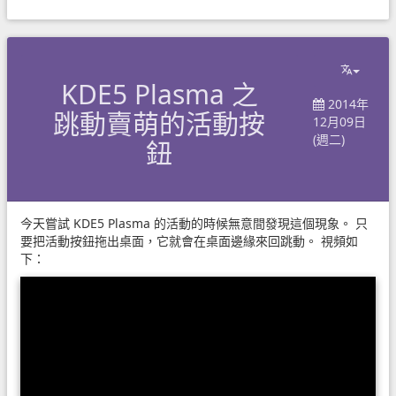
KDE5 Plasma 之
2014年
跳動賣萌的活動按
12月09日
(週二)
鈕
今天嘗試 KDE5 Plasma 的活動的時候無意間發現這個現象。 只
要把活動按鈕拖出桌面，它就會在桌面邊緣來回跳動。 視頻如
下：