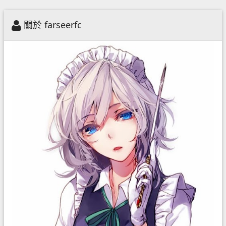
關於 farseerfc