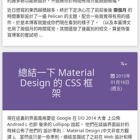
的諸多新功能新設計，不過無奈於時間有限只能飽飽眼福。
近日想寫的東西越積越多，終於下定決心花了前前後後
兩個月
的
時間重新設計了一遍 Pelican 的主題，配合一些我覺得有用的插
件。於是本博客就變成你們現在看到的樣子了。 （以及本篇博文
也用了兩個月的時間寫完，其間還發了幾篇別的短文，算是恢復
寫博客的嘗試吧 …
總結一下 Material
2015年
Design 的 CSS 框
01月16日
(週五)
架
現在這裏的界面風格要從 Google 在
I/O 2014 大會
上公佈
Android L 也即 後來的 Lollipop 說起。 他們在談論界面設計的
時候公佈了他們的 設計準則：
Material Design
(
中文非官方翻
譯
)。 當然這只是一些準則，總結並描述了之前在 Web 設計和移