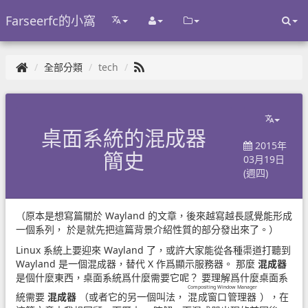
Farseerfc的小窩
全部分類
tech
桌面系統的混成器
2015年
簡史
03月19日
(週四)
（原本是想寫篇關於 Wayland 的文章，後來越寫越長感覺能形成
一個系列， 於是就先把這篇背景介紹性質的部分發出來了。）
Linux 系統上要迎來 Wayland 了，或許大家能從各種渠道打聽到
Wayland 是一個混成器，替代 X 作爲顯示服務器。 那麼
混成器
是個什麼東西，桌面系統爲什麼需要它呢？ 要理解爲什麼桌面系
Compositing Window Manager
統需要
混成器
（或者它的另一個叫法，
混成窗口管理器
），在