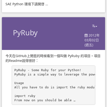
SAE Python 環境下請開啓 …
PyRuby
2012年
03月02日
(週五)
今天在GitHub上閒逛的時候看到一個叫做
PyRuby
的項目。項目
的Readme說得很好：
PyRuby - Some Ruby for your Python!

PyRuby is a simple way to leverage the power of R
Usage

All you have to do is import the ruby module:

import ruby

From now on you should be able …