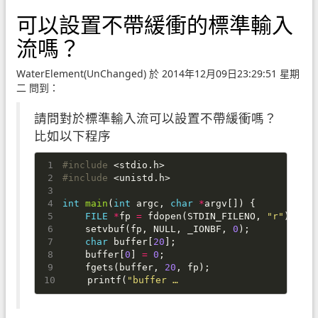
可以設置不帶緩衝的標準輸入
流嗎？
WaterElement(UnChanged) 於 2014年12月09日23:29:51 星期
二 問到：
請問對於標準輸入流可以設置不帶緩衝嗎？
比如以下程序
#include
<stdio.h>
#include
<unistd.h>
int
main
(
int
argc
,
char
*
argv
[])
{
FILE
*
fp
=
fdopen
(
STDIN_FILENO
,
"r"
);
setvbuf
(
fp
,
NULL
,
_IONBF
,
0
);
char
buffer
[
20
];
buffer
[
0
]
=
0
;
fgets
(
buffer
,
20
,
fp
);
printf
(
"buffer …