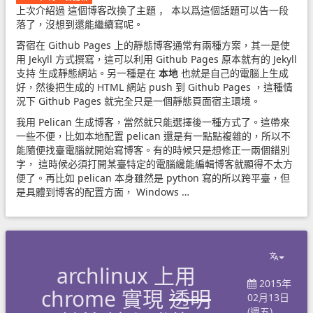
上次介紹過
這個博客改換了主題
， 本以爲這個話題可以告一段
落了，沒想到還能繼續寫呢。
寄宿在 Github Pages 上的靜態博客通常有兩種方案，其一是使
用
Jekyll
方式撰寫，這可以利用 Github Pages 原本就有的
Jekyll
支持
生成靜態網站。另一種是在
本地
也就是自己的電腦上生成
好，然後把生成的 HTML 網站 push 到 Github Pages ，這種情
況下 Github Pages 就完全只是一個靜態頁面宿主環境。
我用
Pelican
生成博客，當然就只能選擇後一種方式了。這帶來
一些不便，比如本地配置 pelican 還是有一點點複雜的，所以不
能隨便找臺電腦就開始寫博客。有的時候只是想修正一兩個錯別
字， 這時候必須打開某臺特定的電腦纔能編輯博客就顯得不太方
便了。再比如 pelican 本身雖然是 python 寫的所以跨平臺，但
是具體到博客的配置方面， Windows …
archlinux 上用
2015年
chrome 實現
透明
02月13日
(週五)