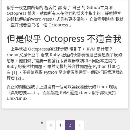
似乎一夜之間所有的
極客們
都
有了
自己
的
Github主頁
和
Octopress
博客。就像所有人在他們的博客中指出的，靜態博客
的確比傳統的WordPress方式具有更多優勢。 自從看到這些 我就
一直在想着自己搭一個
Octopress
。
但是似乎
Octopress
不適合我
一上手就被
Octopress的搭建步驟
煩到了。
RVM
是什麼？
rbenv
又是什麼？ 看來 Ruby 社區的快節奏發展已經超過了我的
想象，他們似乎需要一套發行版管理器來調和不同版本之間的
Ruby 的兼容性問題。 雖然同樣的兼容性問題在 Python 社區也
有
[1]
，不過總覺得 Python 至少還沒到需要一個發行版管理器的
程度
[2]
。
真正的問題是我手上還沒有一個可以讓我隨便玩的 Linux 環境
（真的想要……）。 而無論是
RVM
還是
rbenv
似乎都只支持
Unix/Linux …
«
1
2
»