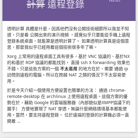
計算
遠程登錄
透明計算
具體是什麼，因爲他們沒有公開技術細節所以我並不知
道，只是看
公開出來的演示視頻
，感覺似乎只要能從手機上遠程
登錄系統桌面，就能算是透明計算了。 如果透明計算真是這個意
思，那麼我似乎已經用着這個技術很多年了嘛。
Xorg 上常用的遠程桌面工具有很多，基於 VNC 協議的、基於NX
的和基於 RDP 協議的都能找到， 直接 ssh X forwarding 效果也
不錯。只是這些方案的一個
不太易用
的地方在於，需要 通過 ip
訪問到遠程的電腦，所以在跨越 NAT 之類的情況下不太容易使
用。
於是今天介紹一個使用方便設置也簡單的方法： 通過 chrome-
remote-desktop 在 archlinux 上使用遠程桌面。這個方案的優
勢在於，藉助 Google 的雲端服務器（內部貌似是XMPP協議下的
握手） 方便地實現了 NAT 穿透，無論什麼網絡環境基本都能使
用。當然，要支持遠程登錄， 位於遠端的登錄的計算機必須一直
開着 …