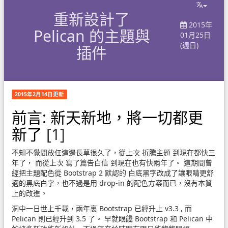
重新設計了
2015年
Pelican 的主題與
01月25日
(週日)
插件
2015年2月14日更新
前言: 新天新地，將一切都更
新了
[1]
不知不覺間放任這邊長草很久了，從上次
折騰主題
到現在都快三
年了， 而從上次
寫了篇告白信
到現在也有快兩年了。 這期間曾
經把主題配色從
Bootstrap 2
默認的 白底黑字改成了讓眼睛更舒
適的黑底白字，也不過是用 drop-in 的配色方案而已，沒有本質
上的改進。
洞中一日世上千載，兩年裏 Bootstrap 已經升上
v3.3
, 而
Pelican 則已經升到
3.5
了。 早就眼饞 Bootstrap 和 Pelican 中