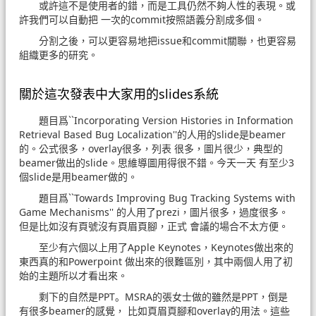
或許這不是使用者的錯，而是工具仍然不夠人性的表現。或
許我們可以自動把 一次的commit按照語義分割成多個。
分割之後，可以更容易地把issue和commit關聯，也更容易
組織更多的研究。
關於這次發表中大家用的slides系統
題目爲``Incorporating Version Histories in Information
Retrieval Based Bug Localization''的人用的slide是beamer
的。公式很多，overlay很多，列表 很多，圖片很少，典型的
beamer做出的slide。思維導圖用得很不錯。今天一天 有至少3
個slide是用beamer做的。
題目爲``Towards Improving Bug Tracking Systems with
Game Mechanisms'' 的人用了prezi，圖片很多，過度很多。
但是比如沒有頁號沒有頁眉頁腳，正式 會議的場合不太方便。
至少有六個以上用了Apple Keynotes，Keynotes做出來的
東西真的和Powerpoint 做出來的很難區別，其中兩個人用了初
始的主題所以才看出來。
剩下的自然是PPT。MSRA的張女士做的雖然是PPT，倒是
有很多beamer的感覺， 比如頁眉頁腳和overlay的用法。這些