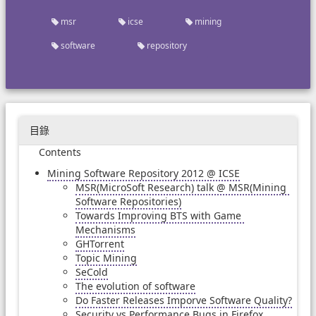
msr
icse
mining
software
repository
目錄
Contents
Mining Software Repository 2012 @ ICSE
MSR(MicroSoft Research) talk @ MSR(Mining 
Software Repositories)
Towards Improving BTS with Game 
Mechanisms
GHTorrent
Topic Mining
SeCold
The evolution of software
Do Faster Releases Imporve Software Quality?
Security vs Performance Bugs in Firefox