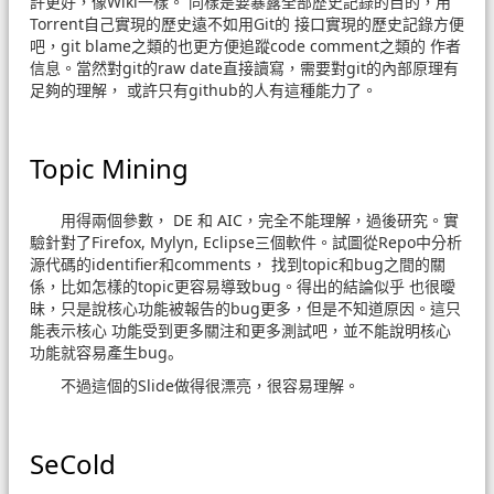
許更好，像Wiki一樣。 同樣是要暴露全部歷史記錄的目的，用
Torrent自己實現的歷史遠不如用Git的 接口實現的歷史記錄方便
吧，git blame之類的也更方便追蹤code comment之類的 作者
信息。當然對git的raw date直接讀寫，需要對git的內部原理有
足夠的理解， 或許只有github的人有這種能力了。
Topic Mining
用得兩個參數， DE 和 AIC，完全不能理解，過後研究。實
驗針對了Firefox, Mylyn, Eclipse三個軟件。試圖從Repo中分析
源代碼的identifier和comments， 找到topic和bug之間的關
係，比如怎樣的topic更容易導致bug。得出的結論似乎 也很曖
昧，只是說核心功能被報告的bug更多，但是不知道原因。這只
能表示核心 功能受到更多關注和更多測試吧，並不能說明核心
功能就容易產生bug。
不過這個的Slide做得很漂亮，很容易理解。
SeCold