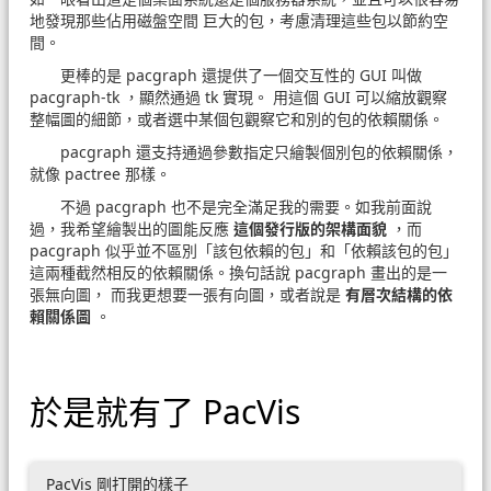
地發現那些佔用磁盤空間 巨大的包，考慮清理這些包以節約空
間。
更棒的是 pacgraph 還提供了一個交互性的 GUI 叫做
pacgraph-tk ，顯然通過 tk 實現。 用這個 GUI 可以縮放觀察
整幅圖的細節，或者選中某個包觀察它和別的包的依賴關係。
pacgraph 還支持通過參數指定只繪製個別包的依賴關係，
就像 pactree 那樣。
不過 pacgraph 也不是完全滿足我的需要。如我前面說
過，我希望繪製出的圖能反應
這個發行版的架構面貌
，而
pacgraph 似乎並不區別「該包依賴的包」和「依賴該包的包」
這兩種截然相反的依賴關係。換句話說 pacgraph 畫出的是一
張無向圖， 而我更想要一張有向圖，或者說是
有層次結構的依
賴關係圖
。
於是就有了 PacVis
PacVis 剛打開的樣子