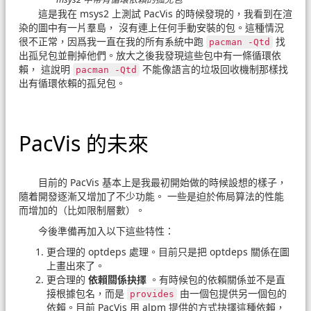
這是我在 msys2 上測試 PacVis 的時候發現的，我看到在渲
染的圖中有一片羣島， 沒有連上任何手動安裝的包。這種情況
很不正常，因爲我一直在我的所有系統中跑
找
pacman -Qtd
出孤兒包並刪掉他們。放大之後我發現這些包中有一條循環依
賴， 這說明
不能像語言的垃圾回收機制那樣找
pacman -Qtd
出有循環依賴的孤兒包。
PacVis 的未來
目前的 PacVis 基本上是我最初開始做的時候設想的樣子，
隨着開發逐漸又增加了不少功能。 一些是迫於佈局算法的性能
而增加的（比如限制層數）。
今後準備再加入以下這些特性：
更合理的 optdeps 處理。目前只是把 optdeps 關係在圖
上畫出來了。
更合理的
依賴關係抉擇
。有時候包的依賴關係並不是直
接根據包名，而是
由一個包提供另一個包的
provides
依賴。目前 PacVis 用 alpm 提供的方式抉擇這種依賴，