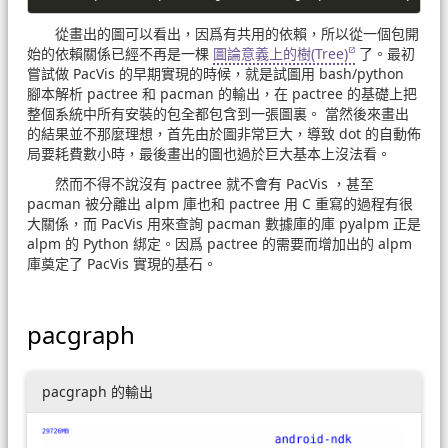
從畫出的圖可以看出，因爲有共用的依賴，所以從一個包開
始的依賴關係已經不再是一棵
圖論意義上的樹(Tree)
了。最初
嘗試做 PacVis 的早期實現的時候，就是試圖用 bash/python
腳本解析 pactree 和 pacman 的輸出，在 pactree 的基礎上把
整個系統中所有安裝的包全都包含到一張圖裏。 當然後來畫出
的結果並不那麼理想，首先由於圖非常巨大，導致 dot 的自動佈
局要耗費數小時，最後畫出的圖也過於巨大基本上沒法看。
然而不得不說沒有 pactree 就不會有 PacVis ，甚至
pacman 被分離出 alpm 庫也和 pactree 用 C 重寫的過程有很
大關係，而 PacVis 用來查詢 pacman 數據庫的庫 pyalpm 正是
alpm 的 Python 綁定。因爲 pactree 的需要而增加出的 alpm
庫奠定了 PacVis 實現的基石。
pacgraph
pacgraph 的輸出