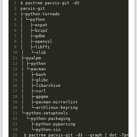
$
 pactree pacvis-git -d3
pacvis-git
├─python-tornado
│ └─python
│   ├─expat
│   ├─bzip2
│   ├─gdbm
│   ├─openssl
│   ├─libffi
│   └─zlib
├─pyalpm
│ ├─python
│ └─pacman
│   ├─bash
│   ├─glibc
│   ├─libarchive
│   ├─curl
│   ├─gpgme
│   ├─pacman-mirrorlist
│   └─archlinux-keyring
└─python-setuptools
  └─python-packaging
    ├─python-pyparsing
    └─python-six
 $
 pactree pacvis-git -d3 --graph 
|
 dot -Tpng >