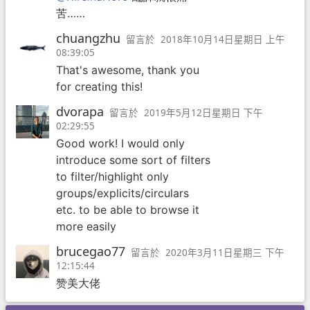
苦……
chuangzhu
留言於
2018年10月14日星期日 上午
08:39:05
That's awesome, thank you
for creating this!
dvorapa
留言於
2019年5月12日星期日 下午
02:29:55
Good work! I would only
introduce some sort of filters
to filter/highlight only
groups/explicits/circulars
etc. to be able to browse it
more easily
brucegao77
留言於
2020年3月11日星期三 下午
12:15:44
赞美大佬