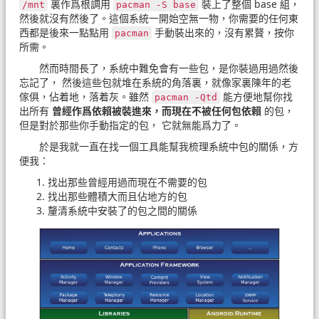
裏作爲根調用
裝上了整個 base 組，
/​mnt
pacman -S base
然後就沒有然後了。這個系統一開始空無一物，你需要的任何東
西都是後來一點點用
手動裝出來的，沒有累贅，按你
pacman
所需。
然而時間長了，系統中難免會有一些包，是你裝過用過然後
忘記了， 然後這些包就堆在系統的角落裏，就像家裏陳年的老
傢俱，佔着地，落着灰。雖然
能方便地幫你找
pacman -Qtd
出所有
曾經作爲依賴被裝進來，而現在不被任何包依賴
的包，
但是對於那些你手動指定的包， 它就無能爲力了。
於是我就一直在找一個工具能幫我梳理系統中包的關係，方
便我：
找出那些曾經用過而現在不需要的包
找出那些體積大而且佔地方的包
釐清系統中安裝了的包之間的關係