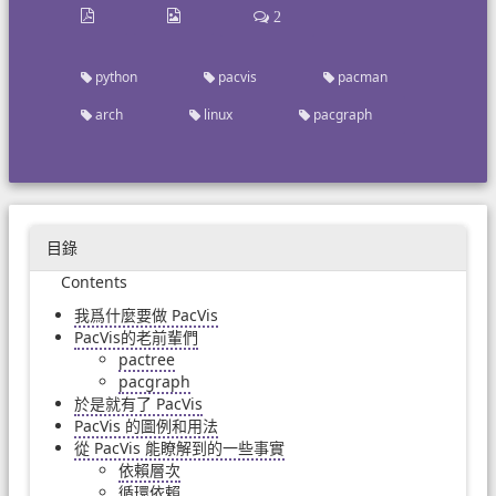
2
python
pacvis
pacman
arch
linux
pacgraph
目錄
Contents
我爲什麼要做 PacVis
PacVis的老前輩們
pactree
pacgraph
於是就有了 PacVis
PacVis 的圖例和用法
從 PacVis 能瞭解到的一些事實
依賴層次
循環依賴