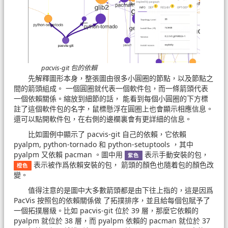
pacvis-git 包的依賴
先解釋圖形本身，整張圖由很多小圓圈的節點，以及節點之
間的箭頭組成。 一個圓圈就代表一個軟件包，而一條箭頭代表
一個依賴關係。縮放到細節的話， 能看到每個小圓圈的下方標
註了這個軟件包的名字，鼠標懸浮在圓圈上也會顯示相應信息。
還可以點開軟件包，在右側的邊欄裏會有更詳細的信息。
比如圖例中顯示了 pacvis-git 自己的依賴，它依賴
pyalpm, python-tornado 和 python-setuptools ，其中
pyalpm 又依賴 pacman 。圖中用
表示手動安裝的包，
紫色
表示被作爲依賴安裝的包， 箭頭的顏色也隨着包的顏色改
橙色
變。
值得注意的是圖中大多數箭頭都是由下往上指的，這是因爲
PacVis 按照包的依賴關係做 了拓撲排序，並且給每個包賦予了
一個拓撲層級。比如 pacvis-git 位於 39 層，那麼它依賴的
pyalpm 就位於 38 層，而 pyalpm 依賴的 pacman 就位於 37