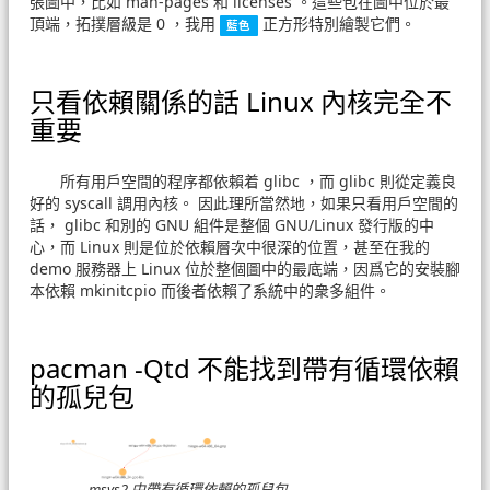
張圖中，比如 man-pages 和 licenses 。這些包在圖中位於最
頂端，拓撲層級是 0 ，我用
正方形特別繪製它們。
藍色
只看依賴關係的話 Linux 內核完全不
重要
所有用戶空間的程序都依賴着 glibc ，而 glibc 則從定義良
好的 syscall 調用內核。 因此理所當然地，如果只看用戶空間的
話， glibc 和別的 GNU 組件是整個 GNU/Linux 發行版的中
心，而 Linux 則是位於依賴層次中很深的位置，甚至在我的
demo 服務器上 Linux 位於整個圖中的最底端，因爲它的安裝腳
本依賴 mkinitcpio 而後者依賴了系統中的衆多組件。
pacman -Qtd 不能找到帶有循環依賴
的孤兒包
msys2 中帶有循環依賴的孤兒包