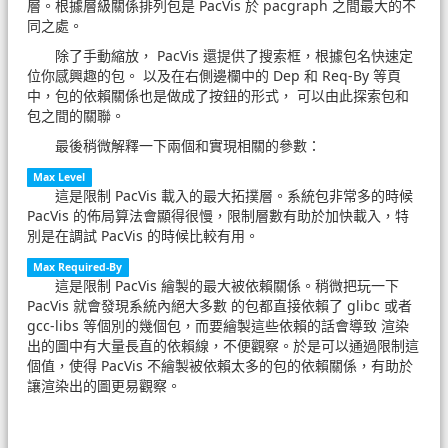
層。根據層級關係排列包是 PacVis 於 pacgraph 之間最大的不
同之處。
除了手動縮放， PacVis 還提供了搜索框，根據包名快速定
位你感興趣的包。 以及在右側邊欄中的 Dep 和 Req-By 等頁
中，包的依賴關係也是做成了按鈕的形式， 可以由此探索包和
包之間的關聯。
最後稍微解釋一下兩個和實現相關的參數：
Max Level
這是限制 PacVis 載入的最大拓撲層。系統包非常多的時候
PacVis 的佈局算法會顯得很慢，限制層數有助於加快載入，特
別是在調試 PacVis 的時候比較有用。
Max Required-By
這是限制 PacVis 繪製的最大被依賴關係。稍微把玩一下
PacVis 就會發現系統內絕大多數 的包都直接依賴了 glibc 或者
gcc-libs 等個別的幾個包，而要繪製這些依賴的話會導致 渲染
出的圖中有大量長直的依賴線，不便觀察。於是可以通過限制這
個值，使得 PacVis 不繪製被依賴太多的包的依賴關係，有助於
讓渲染出的圖更易觀察。