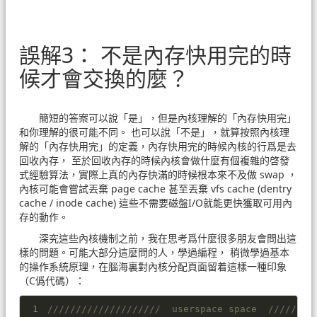
誤解3： 不是內存快用完的時
候才會交換的麼？
簡短的答案可以說「是」，但是內核理解的「內存快用完」
和你理解的很可能不同。 也可以說「不是」，就算按照內核理
解的「內存快用完」的定義，內存快用完的時候內核的行爲是去
回收內存， 至於回收內存的時候內核會做什麼有個複雜的啓發
式經驗算法，實際上真的內存快滿的時候根本來不及做 swap ，
內核可能會嘗試丟棄 page cache 甚至丟棄 vfs cache (dentry
cache / inode cache) 這些不需要磁盤I/O就能更快獲取可用內
存的動作。
深究這些內核機制之前，我在思考爲什麼很多朋友會問出這
樣的問題。可能大部分這麼問的人，學過編程， 稍微學過基本
的操作系統原理，在腦海裏對內核分配頁面留着這樣一種印象
（C僞代碼）：
////////////////////  userspace space  ////////