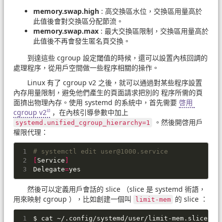
memory.swap.high
: 高交換區水位，交換區用量高於
此值後會對交換區分配節流。
memory.swap.max
: 最大交換區限制，交換區用量高於
此值後不再會發生匿名頁交換。
到達這些 cgroup 設定閾值的時候，還可以設置內核回調的
處理程序，從用戶空間做一些程序相關的操作。
Linux 有了 cgroup v2 之後，就可以通過對某些程序設置
內存用量限制，避免他們產生的頁面請求把別的 程序所需的頁
面擠出物理內存。使用 systemd 的系統中，首先需要
啓用 
cgroup v2
，在內核引導參數中加上
。然後開啓用戶
systemd.unified_cgroup_hierarchy=1
權限代理：
# systemctl edit 
user@1000.service
[
Service
]
Delegate
=
yes
然後可以定義用戶會話的 slice （slice 是 systemd 術語，
用來映射 cgroup ），比如創建一個叫
的 slice ：
limit-mem
$ cat ~/.config/systemd/user/limit-mem.slice