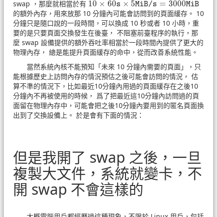
10
×
60
×
5
=
3000
swap ，那麼就相當於有
10
×
60
s
×
5
MiB/s
=
3000
MiB
s
MiB/s
MiB
的額外內存，用來放那 10 分鐘內可能會訪問到的頁面緩存。 10
分鐘只是隨口說的一段時間，可以換成 10 秒或者 10 小時，重
要的是只要頁面交換發生在後臺， 不阻塞前臺程序的執行，那
麼 swap 設備提供的額外吞吐率相當於一段時間內提供了更大的
物理內存， 總是能提升頁面緩存的命中，從而改善系統性能。
當然系統內核不能預知「未來 10 分鐘內需要的頁面」，只
能根據歷史上訪問內存的情況預估之後可能會訪問的情況， 估
算不準的情況下，比如最近10分鐘內用過的頁面緩存在之後10
分鐘內不再被使用的時候， 爲了把最近這10分鐘內訪問過的頁
面留在物理內存中，可能會把之後10分鐘內要用到的匿名頁面換
出到了交換設備上。 於是會有下面的情況：
但是我開了 swap 之後，一旦
複製大文件，系統就變卡，不
開 swap 不會這樣的
大概電腦用戶都經歷過這種現象，不限於 Linux 用戶，包括