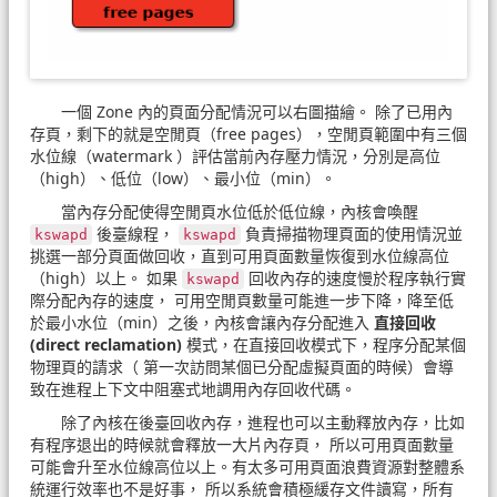
一個 Zone 內的頁面分配情況可以右圖描繪。 除了已用內
存頁，剩下的就是空閒頁（free pages），空閒頁範圍中有三個
水位線（watermark ）評估當前內存壓力情況，分別是高位
（high）、低位（low）、最小位（min）。
當內存分配使得空閒頁水位低於低位線，內核會喚醒
後臺線程，
負責掃描物理頁面的使用情況並
kswapd
kswapd
挑選一部分頁面做回收，直到可用頁面數量恢復到水位線高位
（high）以上。 如果
回收內存的速度慢於程序執行實
kswapd
際分配內存的速度， 可用空閒頁數量可能進一步下降，降至低
於最小水位（min）之後，內核會讓內存分配進入
直接回收
(direct reclamation)
模式，在直接回收模式下，程序分配某個
物理頁的請求（ 第一次訪問某個已分配虛擬頁面的時候）會導
致在進程上下文中阻塞式地調用內存回收代碼。
除了內核在後臺回收內存，進程也可以主動釋放內存，比如
有程序退出的時候就會釋放一大片內存頁， 所以可用頁面數量
可能會升至水位線高位以上。有太多可用頁面浪費資源對整體系
統運行效率也不是好事， 所以系統會積極緩存文件讀寫，所有