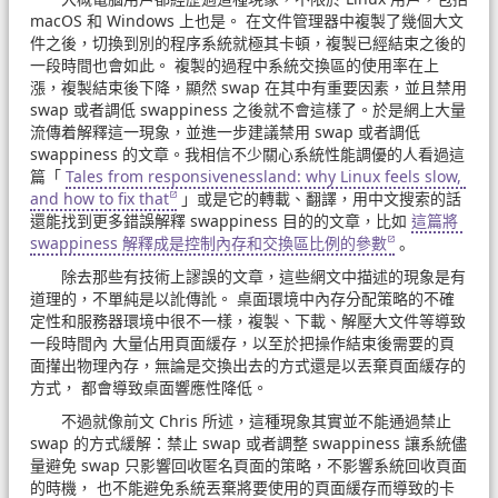
macOS 和 Windows 上也是。 在文件管理器中複製了幾個大文
件之後，切換到別的程序系統就極其卡頓，複製已經結束之後的
一段時間也會如此。 複製的過程中系統交換區的使用率在上
漲，複製結束後下降，顯然 swap 在其中有重要因素，並且禁用
swap 或者調低 swappiness 之後就不會這樣了。於是網上大量
流傳着解釋這一現象，並進一步建議禁用 swap 或者調低
swappiness 的文章。我相信不少關心系統性能調優的人看過這
篇「
Tales from responsivenessland: why Linux feels slow, 
and how to fix that
」或是它的轉載、翻譯，用中文搜索的話
還能找到更多錯誤解釋 swappiness 目的的文章，比如
這篇將 
swappiness 解釋成是控制內存和交換區比例的參數
。
除去那些有技術上謬誤的文章，這些網文中描述的現象是有
道理的，不單純是以訛傳訛。 桌面環境中內存分配策略的不確
定性和服務器環境中很不一樣，複製、下載、解壓大文件等導致
一段時間內 大量佔用頁面緩存，以至於把操作結束後需要的頁
面攆出物理內存，無論是交換出去的方式還是以丟棄頁面緩存的
方式， 都會導致桌面響應性降低。
不過就像前文 Chris 所述，這種現象其實並不能通過禁止
swap 的方式緩解：禁止 swap 或者調整 swappiness 讓系統儘
量避免 swap 只影響回收匿名頁面的策略，不影響系統回收頁面
的時機， 也不能避免系統丟棄將要使用的頁面緩存而導致的卡