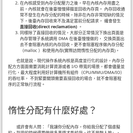
在內核感受到內存分配壓力之後，早在內核內存用盡之
前，內核就會在後臺慢慢掃描並回收內存頁。 內存回收通
常不發生在內存分配的時候，除非在內存非常短缺的情況
下，後臺內存回收來不及滿足當前分配請求， 纔會發生
直接回收(direct reclamation)
。
同樣除了直接回收的情況，大部分正常情況下換出頁面是
內存管理子系統調用 DMA 在後臺慢慢做的， 交換頁面出
去不會阻塞內核的內存回收，更不會阻塞程序做內存分配
（malloc ）和使用內存(實際訪問惰性分配的內存頁)。
也就是說，現代操作系統內核是高度並行化的設計，內存分
配方方面面需要消耗計算資源或者 I/O 帶寬的場景，都會儘量並
行化，最大程度利用好計算機所有組件（CPU/MMU/DMA/IO）
的吞吐率， 不到緊要關頭需要直接回收的場合，就不會阻塞程
序的正常執行流程。
惰性分配有什麼好處？
或許會有人問：「我讓你分配內存，你給我分配了個虛擬
的，到用的時候還要做很多事情才能給我，這不是騙人嘛」，