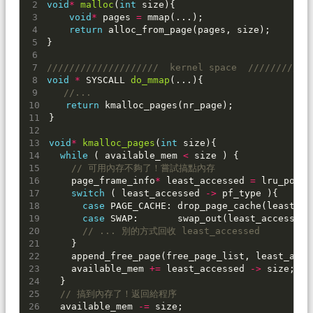
void
*
malloc
(
int
size
){
void
*
pages
=
mmap
(...);
return
alloc_from_page
(
pages
,
size
);
}
////////////////////  kernel space  ///////////
void
*
SYSCALL
do_mmap
(...){
//...
return
kmalloc_pages
(
nr_page
);
}
void
*
kmalloc_pages
(
int
size
){
while
(
available_mem
<
size
)
{
// 可用內存不夠了！嘗試搞點內存
page_frame_info
*
least_accessed
=
lru_pop_p
switch
(
least_accessed
->
pf_type
){
case
PAGE_CACHE
:
drop_page_cache
(
least_ac
case
SWAP
:
swap_out
(
least_accessed
)
// ... 別的方式回收 least_accessed
}
append_free_page
(
free_page_list
,
least_acce
available_mem
+=
least_accessed
->
size
;
}
// 搞到內存了！返回給程序
available_mem
-=
size
;