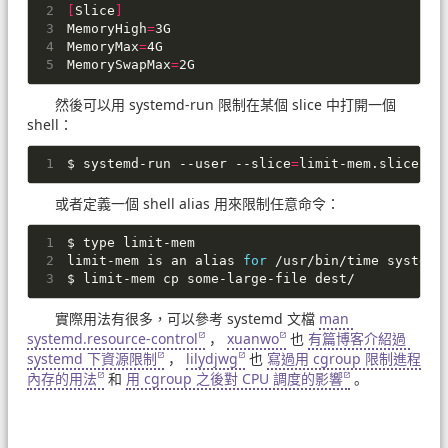
[
Slice
]
MemoryHigh
=
3G
MemoryMax
=
4G
MemorySwapMax
=
2G
然後可以用 systemd-run 限制在某個 slice 中打開一個
shell：
$ systemd-run --user --slice
=
limit-mem.slice --
或者定義一個 shell alias 用來限制任意命令：
$ 
type
 limit-mem
limit-mem is an 
alias
for
 /usr/bin/time systemd
$ limit-mem cp some-large-file dest/
實際用法有很多，可以參考 systemd 文檔
man 
systemd.resource-control
，
xuanwo
也
有篇博客介紹過 
systemd 下資源限制
，
lilydjwg
也
寫過用 cgroup 限制進程
內存的用法
和
用 cgroup 之後對 CPU 調度的影響
。