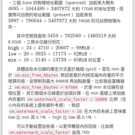
。三個 Zone 的物理地址範圍（spanned）加起來大概有
4095
+
1044480
+
3407872
大約 17GiB 的地址空間，而
4095
+
1044480
+
3407872
實際可訪問的地址範圍（present ）加起來有
3997
+
780044
+
3407872
大約 16GiB 的可訪問物理內
3997
+
780044
+
3407872
存。
3459
+
762569
+
1460218
其中空閒頁面有
大約
3459
+
762569
+
1460218
8.5GiB ，三條水位線分別在：
=
24
+
4710
+
20607
=
98
，
high
=
24
+
4710
+
20607
=
98
MiB
high
MiB
=
20
+
3925
+
17173
=
82
，
low
=
20
+
3925
+
17173
=
82
MiB
low
MiB
=
16
+
3140
+
13739
=
65
的位置。
min
=
16
+
3140
+
13739
=
65
MiB
min
MiB
具體這些水位線的確定方式基於幾個 sysctl 。首先 min 基
於
默認是基於內核低端內存量的平方
vm.min_free_kbytes
根算的值，並限制到最大 64MiB 再加點餘量，比如我這臺機器
上
，於是 min 水位線在這
vm.min_free_kbytes = 67584
個位置。 其它兩個水位線基於這個計算，在 min 基礎上增加總
內存量的
比例（在
vm.watermark_scale_factor /​ 10000
小內存的系統上還有額外考慮），默認
在大內存系統上意味着
vm.watermark_scale_factor = 10
low 比 min 高 0.1% ， high 比 low 高 0.1% 。
可以手動設置這些值，以更早觸發內存回收，比如將
設爲 100:
vm.watermark_scale_factor