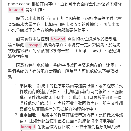
page cache 都留在內存中，直到可用頁面降至低水位以下觸發
開始工作。
kswapd
設置最小水位線（min）的原因在於，內核中有些硬件也會
突然請求大量內存，比如來自網卡接收到的數據包， 預留出最
小水位線以下的內存給內核內部和硬件使用。
設置高低兩個控制
開關的水位線是基於控制理
kswapd
論。喚醒
掃描內存頁面本身有一定計算開銷，於是每
kswapd
次喚醒它幹活的話就讓它多做一些活（ high - low ），避免頻
繁多次喚醒。
因爲有這些水位線，系統中根據程序請求內存的「速率」，
整個系統的內存分配在宏觀的一段時間內可能處於以下幾種狀
態：
不回收：
系統中的程序申請內存速度很慢，或者程序主動
釋放內存的速度很快， （比如程序執行時間很短，不怎麼
進行文件讀寫就馬上退出，）此時可用頁面數量可能一直
處於低水位線以上， 內核不會主動回收內存，所有文件讀
寫都會以頁面緩存的形式留在物理內存中。
後臺回收：
系統中的程序在緩慢申請內存，比如做文件讀
寫， 比如分配並使用匿名頁面。系統會時不時地喚醒
在後臺做內存回收， 不會干擾到程序的執行效
kswapd