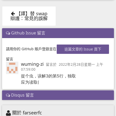
【譯】替 swap
辯護：常見的誤解
Github Issue 留言
請用你的 GitHub 賬戶登錄並在
這篇文章的 Issue 頁下
留言
wuming-zi
留言於
2022年2月28日星期一 上午
07:59:00
捉个虫，误解3的第5行，独取
应为读取(
Disqus 留言
關於 farseerfc