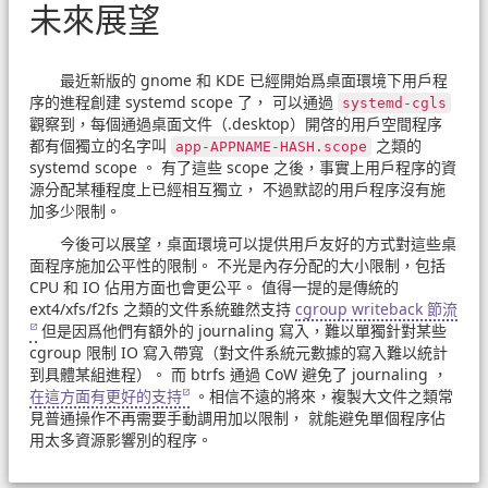
未來展望
最近新版的 gnome 和 KDE 已經開始爲桌面環境下用戶程
序的進程創建 systemd scope 了， 可以通過
systemd-cgls
觀察到，每個通過桌面文件（.desktop）開啓的用戶空間程序
都有個獨立的名字叫
之類的
app-APPNAME-HASH.scope
systemd scope 。 有了這些 scope 之後，事實上用戶程序的資
源分配某種程度上已經相互獨立， 不過默認的用戶程序沒有施
加多少限制。
今後可以展望，桌面環境可以提供用戶友好的方式對這些桌
面程序施加公平性的限制。 不光是內存分配的大小限制，包括
CPU 和 IO 佔用方面也會更公平。 值得一提的是傳統的
ext4/xfs/f2fs 之類的文件系統雖然支持
cgroup writeback 節流
但是因爲他們有額外的 journaling 寫入，難以單獨針對某些
cgroup 限制 IO 寫入帶寬（對文件系統元數據的寫入難以統計
到具體某組進程）。 而 btrfs 通過 CoW 避免了 journaling ，
在這方面有更好的支持
。相信不遠的將來，複製大文件之類常
見普通操作不再需要手動調用加以限制， 就能避免單個程序佔
用太多資源影響別的程序。