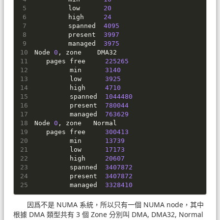
         low      
20
         high     
24
         spanned  
4095
         present  
3997
         managed  
3975
Node 
0
, zone    DMA32
   pages free     
225265
         min      
3140
         low      
3925
         high     
4710
         spanned  
1044480
         present  
780044
         managed  
763629
Node 
0
, zone   Normal
   pages free     
300413
         min      
13739
         low      
17173
         high     
20607
         spanned  
3407872
         present  
3407872
         managed  
3328410
因爲不是 NUMA 系統，所以只有一個 NUMA node，其中
根據 DMA 類型共有 3 個 Zone 分別叫 DMA, DMA32, Normal