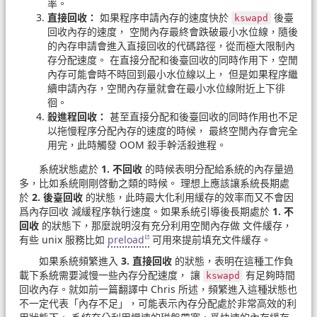
率。
直接回收：
如果程序申請內存的速度快於
後臺
kswapd
回收內存的速度， 空閒內存最終會跌破最小水位線，隨後
的內存申請會進入直接回收的代碼路徑，從而極大限制內
存分配速度。 在直接分配和後臺回收的同時作用下，空閒
內存可能會時不時回到最小水位線以上， 但是如果程序繼
續申請內存，空閒內存量就會在最小水位線附近上下徘
徊。
殺進程回收：
甚至直接分配和後臺回收的同時作用也不足
以拖慢程序分配內存的速度的時候， 最終空閒內存會完全
用完，此時觸發 OOM 殺手幹活殺進程。
系統狀態處於
1. 不回收
的時候表明分配給系統的內存量過
多，比如系統剛剛啓動之類的時候。 理想上應該讓系統長期處
於
2. 後臺回收
的狀態，此時最大化利用緩存的效率而又不會因
爲內存回收 減緩程序執行速度。如果系統引導後長期處於
1. 不
回收
的狀態下，那麼說明沒有充分利用空閒內存做 文件緩存，
有些 unix 服務比如
preload
可用來提前填充文件緩存。
如果系統頻繁進入
3. 直接回收
的狀態，表明在這種工作負
載下系統需要減慢一些內存分配速度， 讓
有足夠時間
kswapd
回收內存。就如前一篇翻譯中 Chris 所述，頻繁進入這種狀態也
不一定代表「內存不足」，可能表示內存分配處於非常高效的利