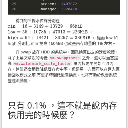
         present  
3407872
         managed  
3328410
得到的三條水位線分別在
=
16
+
3149
+
13729
=
66
，
min
=
16
+
3149
+
13729
=
66
MiB
min
MiB
=
55
+
10785
+
47013
=
226
，
low
=
55
+
10785
+
47013
=
226
MiB
low
MiB
=
94
+
18421
+
80297
=
386
， 從而 low 和
high
=
94
+
18421
+
80297
=
386
MiB
high
MiB
high 分別比 min 提高 160MiB 也就是內存總量的 1% 左右。
在 swap 放在 HDD 的系統中，因爲換頁出去的速度較慢，
除了上篇文章說的降低
之外，還可以適當提
vm.swappiness
高
讓內核更早開始回收內
vm.watermark_scale_factor
存，這雖然會稍微降低緩存命中率，但是另一方面可以在進入直
接回收模式之前 有更多時間做後臺換頁，也將有助於改善系統
整體流暢度。
只有 0.1% ，這不就是說內存
快用完的時候麼？