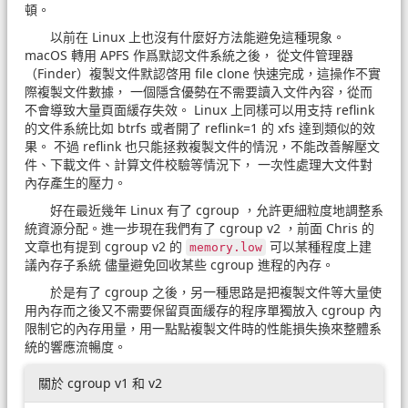
頓。
以前在 Linux 上也沒有什麼好方法能避免這種現象。
macOS 轉用 APFS 作爲默認文件系統之後， 從文件管理器
（Finder）複製文件默認啓用 file clone 快速完成，這操作不實
際複製文件數據， 一個隱含優勢在不需要讀入文件內容，從而
不會導致大量頁面緩存失效。 Linux 上同樣可以用支持 reflink
的文件系統比如 btrfs 或者開了 reflink=1 的 xfs 達到類似的效
果。 不過 reflink 也只能拯救複製文件的情況，不能改善解壓文
件、下載文件、計算文件校驗等情況下， 一次性處理大文件對
內存產生的壓力。
好在最近幾年 Linux 有了 cgroup ，允許更細粒度地調整系
統資源分配。進一步現在我們有了 cgroup v2 ，前面 Chris 的
文章也有提到 cgroup v2 的
可以某種程度上建
memory.low
議內存子系統 儘量避免回收某些 cgroup 進程的內存。
於是有了 cgroup 之後，另一種思路是把複製文件等大量使
用內存而之後又不需要保留頁面緩存的程序單獨放入 cgroup 內
限制它的內存用量，用一點點複製文件時的性能損失換來整體系
統的響應流暢度。
關於 cgroup v1 和 v2