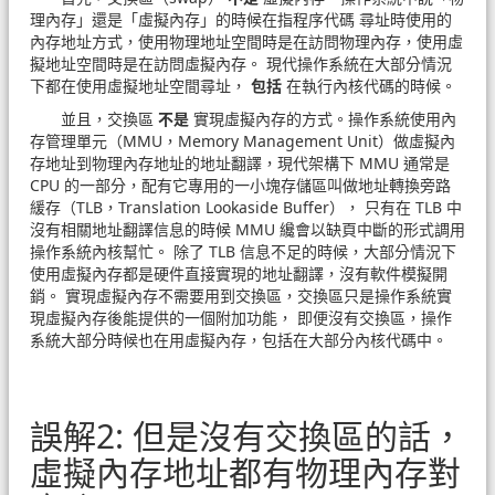
理內存」還是「虛擬內存」的時候在指程序代碼 尋址時使用的
內存地址方式，使用物理地址空間時是在訪問物理內存，使用虛
擬地址空間時是在訪問虛擬內存。 現代操作系統在大部分情況
下都在使用虛擬地址空間尋址，
包括
在執行內核代碼的時候。
並且，交換區
不是
實現虛擬內存的方式。操作系統使用內
存管理單元（MMU，Memory Management Unit）做虛擬內
存地址到物理內存地址的地址翻譯，現代架構下 MMU 通常是
CPU 的一部分，配有它專用的一小塊存儲區叫做地址轉換旁路
緩存（TLB，Translation Lookaside Buffer）， 只有在 TLB 中
沒有相關地址翻譯信息的時候 MMU 纔會以缺頁中斷的形式調用
操作系統內核幫忙。 除了 TLB 信息不足的時候，大部分情況下
使用虛擬內存都是硬件直接實現的地址翻譯，沒有軟件模擬開
銷。 實現虛擬內存不需要用到交換區，交換區只是操作系統實
現虛擬內存後能提供的一個附加功能， 即便沒有交換區，操作
系統大部分時候也在用虛擬內存，包括在大部分內核代碼中。
誤解2: 但是沒有交換區的話，
虛擬內存地址都有物理內存對