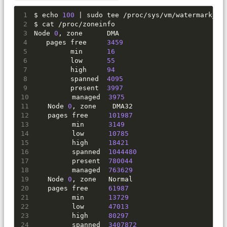
$ 
echo
100
|
 sudo tee /proc/sys/vm/watermark_sc
$ cat /proc/zoneinfo
Node 
0
, zone      DMA
   pages free     
3459
         min      
16
         low      
55
         high     
94
         spanned  
4095
         present  
3997
         managed  
3975
   Node 
0
, zone    DMA32
   pages free     
101987
         min      
3149
         low      
10785
         high     
18421
         spanned  
1044480
         present  
780044
         managed  
763629
   Node 
0
, zone   Normal
   pages free     
61987
         min      
13729
         low      
47013
         high     
80297
         spanned  
3407872