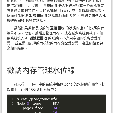
用狀態下， 系統充分利用慢速的磁盤帶寬，爲快速的內存緩存
提供足夠的可用空間。
直接回收
是否對進程負載有負面影響要
看具體負載的特性。 此時選擇禁用 swap 並不能降低磁盤I/O，
反而可能縮短
2. 後臺回收
狀態能持續的時間， 導致更快進入
4.
殺進程回收
的極端狀態。
當然如果系統長期處於
直接回收
的狀態的話，則說明內存
總量不足，需要考慮增加物理內存， 或者減少系統負載了。如
果系統進入
4. 殺進程回收
的狀態，不光用空間的進程會受影
響， 並且還可能導致內核態的內存分配受影響，產生網絡丟包
之類的結果。
微調內存管理水位線
可以看一下運行中的系統中每個 Zone 的水位線在哪兒。比
如我手上這個 16GiB 的系統中：
$ cat /proc/zoneinfo
Node 
0
, zone      DMA
   pages free     
3459
         min      
16