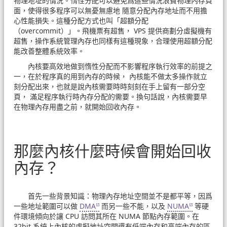
物理地址的情況。惰性分配可以避免爲這些情況浪費物理內存頁
面，使得很多程序可以無憂無慮地 隨意分配內存地址而不用擔
心性能損失。這種分配方式也叫「超額分配
（overcommit）」。飛機票有超售， VPS 提供商劃分虛擬機有
超售，操作系統管理內存也同樣有這種現象，合理使用超額分配
能改善整體系統效率。
內核要高效地做到惰性分配而不影響程序執行效率的前提之
一，在於程序真的用到內存的時候， 內核能不做太多操作就立
刻分配出來，也就是說內核需要時時刻刻在手上留有一部分空
頁， 滿足程序執行時內存分配的需要。換句話說，內核需要早
在物理內存用盡之前，就開始回收內存。
那麼內核什麼時候會開始回收
內存？
首先一些背景知識：物理內存地址空間並不是都平等，因爲
一些地址範圍可以做
DMA
而另一些不能，以及
NUMA
等硬
件環境傾向於讓 CPU 訪問其所在 NUMA 節點內存範圍。在
32bit 系統上內核的虛擬地址空間還有低端內存和高端內存的區