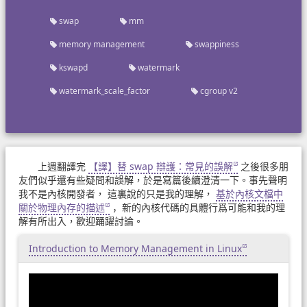
swap
mm
memory management
swappiness
kswapd
watermark
watermark_scale_factor
cgroup v2
上週翻譯完
【譯】替 swap 辯護：常見的誤解
之後很多朋
友們似乎還有些疑問和誤解，於是寫篇後續澄清一下。事先聲明
我不是內核開發者， 這裏說的只是我的理解，
基於內核文檔中
關於物理內存的描述
，新的內核代碼的具體行爲可能和我的理
解有所出入，歡迎踊躍討論。
Introduction to Memory Management in Linux