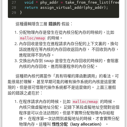
void
*
phy_addr
=
take_from_free_list
(
free_pa
return
assign_virtual_addr
(
phy_addr
);
}
這種邏輯隱含三層
錯誤的
假設：
分配物理內存是發生在從內核分配內存的時候的，比如
的時候。
malloc/​mmap
內存回收是發生在進程請求內存分配的上下文裏的，換句
話說進程在等內核的內存回收返回內存， 不回收到內存，
進程就得不到內存。
交換出內存到 swap 是發生在內存回收的時候的，會阻塞
內核的內存回收，進而阻塞程序的內存分配。
這種把內核代碼當作「具有特權的庫函數調用」的看法，可
能很易於理解， 甚至早期可能的確有操作系統的內核是這麼實
現的，但是很可惜現代操作系統都不是這麼做的。 上面三層假
設的錯誤之處在於：
在程序請求內存的時候，比如
的時候，
malloc/​mmap
內核只做虛擬地址分配， 記錄下某段虛擬地址空間對這個
程序是可以合法訪問的，但是不實際分配物理內存給程
序。 在程序第一次訪問到虛擬地址的時候，才會實際分配
物理內存。這種叫
惰性分配（lazy allocation）
。