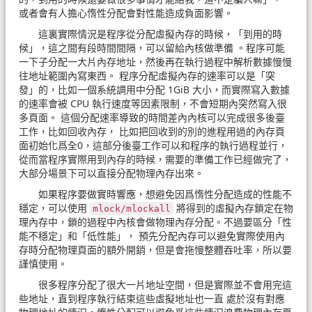
或者會有人擔心惰性分配會對性能造成負面影響。
這裏實際情況是程序從分配虛擬內存的時候，「到用的時
候」，這之間有段時間間隔，可以留給內核做準備 。程序可能
一下子分配一大片內存地址，然後再在執行過程中解析數據慢慢
往地址範圍內寫東西。 程序分配虛擬內存的速率可以是「突
發」的，比如一個系統調用中分配 1GiB 大小，而實際寫入數據
的速率會被 CPU 執行速度等因素限制，不會短期內突然寫入很
多頁面。 這個分配速率導致的時間差內內核可以完成很多後臺
工作，比如回收內存， 比如把回收到的別的進程用過的內存頁
面初始化爲全0，這部分後臺工作可以和程序的執行過程並行，
從而當程序實際用到內存的時候，需要的準備工作已經做完了，
大部分場景下可以直接分配物理內存出來。
如果程序要做實時響應，想避免因爲惰性分配造成的性能不
穩定，可以使用
將得到的虛擬內存鎖定在物
mlock/​mlockall
理內存中，鎖的過程中內核會做物理內存分配。不過要區分「性
能不穩定」和「低性能」， 預先分配內存可以避免實際使用內
存時分配物理頁面的額外開銷，但是會拖慢整體吞吐率，所以要
謹慎使用。
很多程序分配了很大一片地址空間，但是實際並不會用完這
些地址，直到程序執行結束這些虛擬地址也一直 處於沒有對應