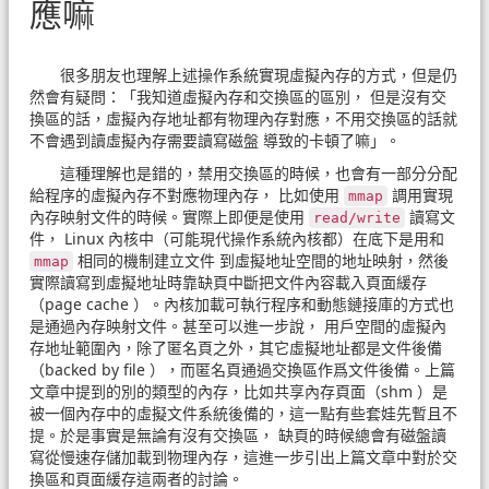
應嘛
很多朋友也理解上述操作系統實現虛擬內存的方式，但是仍
然會有疑問：「我知道虛擬內存和交換區的區別， 但是沒有交
換區的話，虛擬內存地址都有物理內存對應，不用交換區的話就
不會遇到讀虛擬內存需要讀寫磁盤 導致的卡頓了嘛」。
這種理解也是錯的，禁用交換區的時候，也會有一部分分配
給程序的虛擬內存不對應物理內存， 比如使用
調用實現
mmap
內存映射文件的時候。實際上即便是使用
讀寫文
read/​write
件， Linux 內核中（可能現代操作系統內核都）在底下是用和
相同的機制建立文件 到虛擬地址空間的地址映射，然後
mmap
實際讀寫到虛擬地址時靠缺頁中斷把文件內容載入頁面緩存
（page cache ）。內核加載可執行程序和動態鏈接庫的方式也
是通過內存映射文件。甚至可以進一步說， 用戶空間的虛擬內
存地址範圍內，除了匿名頁之外，其它虛擬地址都是文件後備
（backed by file ），而匿名頁通過交換區作爲文件後備。上篇
文章中提到的別的類型的內存，比如共享內存頁面（shm ）是
被一個內存中的虛擬文件系統後備的，這一點有些套娃先暫且不
提。於是事實是無論有沒有交換區， 缺頁的時候總會有磁盤讀
寫從慢速存儲加載到物理內存，這進一步引出上篇文章中對於交
換區和頁面緩存這兩者的討論。