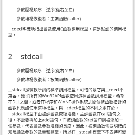
參數壓棧順序：逆序(從右至左)
參數堆棧恢復者：主調函數(caller)
__cdecl明確地指出函數使用C函數調用模型，這是默認的調用模
型。
2 __stdcall
參數壓棧順序：逆序(從右至左)
參數堆棧恢復者：被調函數(callee)
__stdcall是微軟所謂的標準調用模型。可惜的是它與__cdecl不
兼容。幾乎所有的Win32API函數使用這種函數調用模型，希望
在DLL之間，或者在程序和WinNT操作系統之間傳遞函數指針的
函數也應該使用這種模型。與__cdecl模型的不同之處在於，
__stdcall模型下由被調函數恢復堆棧。主調函數在call語句之
後，不需要再加上add語句。而被調函數的ret語句則被添加一
個參數，代表函數參數堆棧的長度。因此，被調函數需要明確的
知曉函數參數的數量和類型，所以在__stdcall模型下不支持可變