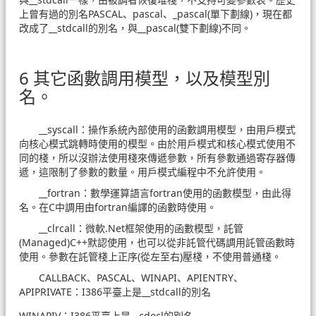
上曾有過的別名PASCAL、pascal、_pascal(單下劃線)，現在都
改成了__stdcall的別名，與__pascal(雙下劃線)不同。
6 其它函數調用模型，以及模型別
名。
__syscall：操作系統內部使用的函數調用模型，由用戶模式
向核心模式跳轉時使用的模型。由於用戶模式和核心模式使用不
同的棧，所以沒辦法使用棧來傳遞參數，所有參數通過寄存器傳
遞，這限制了參數的數量。用戶模式編程中不允許使用。
__fortran：數學運算語言fortran使用的函數模型，由此得
名。在C中調用由fortran編譯的函數時使用。
__clrcall：微軟.Net框架使用的函數模型，託管
(Managed)C++默認使用，也可以從非託管代碼調用託管函數時
使用。參數在託管棧上正序(從左至右)壓棧，不使用普通棧。
CALLBACK、PASCAL、WINAPI、APIENTRY、
APIPRIVATE：I386平臺上是__stdcall的別名
WINAPIV：I386平臺上是__cdecl的別名