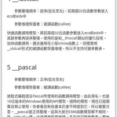
參數壓棧順序：逆序(從右至左)，前兩個32位函數參數放入
ecx和edx中
參數堆棧恢復者：被調函數(callee)
快速函數調用模型，將前兩個32位函數參數放入ecx和edx中，
其餘參數再逆序壓棧。使用的是和__thiscall類似的優化技術，
加快函數調用，適合運用在小型inline函數上。同樣使用
__stdcall形式的被調函數恢復堆棧，所以不支持可變參數表。
5 __pascal
參數壓棧順序：正序(從左至右)
參數堆棧恢復者：被調函數(callee)
過程式編程語言Pascal所使用的函數調用模型，由此得名。也是
16位版本的Windows使用的API模型，過時的模型，現在已經廢
棄且禁止使用。你會看到有些書本仍會不時提到它，所以需要注
意。__pascal是正序壓棧，這與大部分I386函數模型都不相同。
與__stdcall一樣，由被調者恢復堆棧，不支持可變參數表。歷史