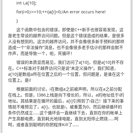
int i,a[10];
for(i=0;i<=10;++i)a[i]=0;/An error occurs here!
}
这个函数中包含的错误，即使是C++新手也很容易发现，这
是老生常谈的越界访问问题。但是这个错误造成的结果，是很多
人没有想到的。这次的越界访问，并不会像很多新手预料的那样
造成一个“非法操作”消息，也不会像很多老手估计的那样会默不
作声，而是导致一个，呃，死循环！
错误的本质显而易见，我们访问了a[10]，但是a[10]并不存
在。C++标准对于越界访问只是说“未定义操作”。我们知道，
a[10]是数组a所在位置之后的一个位置，但问题是，是谁在这个
位置上。是i!
根据前面的讨论，i在数组a之前被声明，所以在a之前分配
在栈上。但是，I386上栈是向下增长的，所以，a的地址低于i的
地址。其结果是在循环的最后，a[i]引用到了i自己！接下来的事
情就不难预见了，a[i]，也就是i，被重置为0，然后继续循环的
条件仍然成立……这个循环会一直继续下去，直到在你的帐单上
产生高额电费，直到耗光地球电能，直到太阳停止燃烧……呵
呵，或者直到聪明的你把程序Kill了……