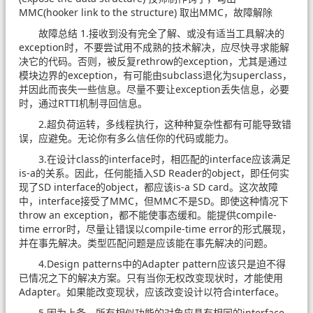
MMC(hooker link to the structure) 取出MMC，故障解除
故障总结 1.接收到没有完全了解、或没有适当工具解决的
exception时，不要尝试用不成熟的技术解决，应尽快寻求能解
决它的代码。否则，被反复rethrow的exception，尤其是通过
模块边界的exception，有可能由subclass退化为superclass，
并因此而丧失一些信息。尽量不要让exception丢失信息，必要
时，通过RTTI机制寻回信息。
2.超负荷运转，多线程执行，这种种复杂性都有可能导致错
误，应避免。无论你有多么信任你的代码或能力。
3.在设计class的interface时，相匹配的interface应该满足
is-a的关系。因此，任何能插入SD Reader的object，即任何实
现了SD interface的object，都应该is-a SD card。这次故障
中，interface接受了MMC，但MMC不是SD。即使这种情况下
throw an exception，都不能使事态缓和。能提供compile-
time error时，尽量让错误以compile-time error的形式展现，
并在事先解决。类型匹配问题是应该能在事先解决的问题。
4.Design patterns中的Adapter pattern应该只是迫不得
已情况之下的解决方案。只有当你无权改变现状时，才能使用
Adapter。如果能改变现状，应该改变设计以符合interface。
5.因为上条，所有相似功能的对象应具有相同的interface，