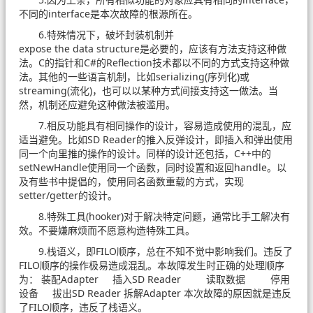
不同的interface是本次故障的根源所在。
6.特殊情况下，破坏封装机制并
expose the data structure是必要的，应该有方法支持这种做
法。C的指针和C#的Reflection技术都以不同的方式支持这种做
法。其他的一些语言机制，比如serializing(序列化)或
streaming(流化)，也可以以某种方式间接支持这一做法。当
然，机制还应避免这种做法被滥用。
7.相反功能具有相同操作的设计，容易造成使用的混乱，应
适当避免。比如SD Reader的推入反弹设计，即插入和弹出使用
同一个向里推的操作的设计。同样的设计还包括，C++中的
setNewHandle使用同一个函数，同时设置和返回handle。以
及有些书中提倡的，使用同名函数重载的方式，实现
setter/getter的设计。
8.特殊工具(hooker)对于解决特定问题，通常比手工解决有
效。不要嫌麻烦而不愿意构造特殊工具。
9.栈语义，即FILO顺序，总在不知不觉中影响我们。违反了
FILO顺序的操作极易造成混乱。本故障发生时正确的处理顺序
为： 装配Adapter 插入SD Reader 读取数据 停用
设备 拔出SD Reader 拆解Adapter 本次故障的原因就是违反
了FILO顺序，违反了栈语义。