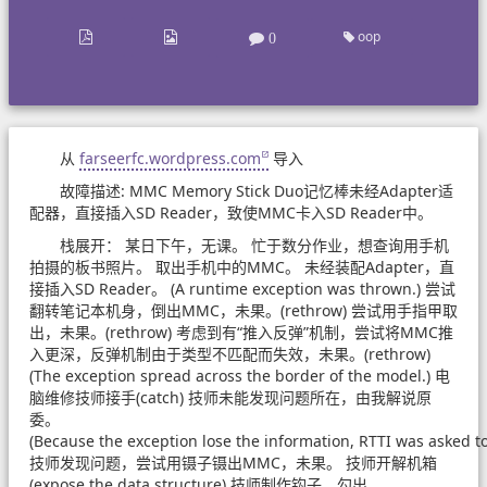
oop
0
从
farseerfc.wordpress.com
导入
故障描述: MMC Memory Stick Duo记忆棒未经Adapter适
配器，直接插入SD Reader，致使MMC卡入SD Reader中。
栈展开： 某日下午，无课。 忙于数分作业，想查询用手机
拍摄的板书照片。 取出手机中的MMC。 未经装配Adapter，直
接插入SD Reader。 (A runtime exception was thrown.) 尝试
翻转笔记本机身，倒出MMC，未果。(rethrow) 尝试用手指甲取
出，未果。(rethrow) 考虑到有“推入反弹”机制，尝试将MMC推
入更深，反弹机制由于类型不匹配而失效，未果。(rethrow)
(The exception spread across the border of the model.) 电
脑维修技师接手(catch) 技师未能发现问题所在，由我解说原
委。
(Because the exception lose the information, RTTI was asked to
技师发现问题，尝试用镊子镊出MMC，未果。 技师开解机箱
(expose the data structure) 技师制作钩子，勾出