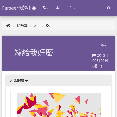
Farseerfc的小窩
標籤雲
will
嫁給我好麼
2013年
02月20日
(週三)
渲染的樣子