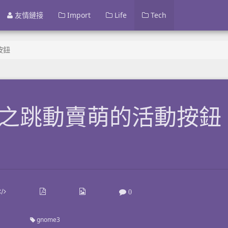
友情鏈接
Import
Life
Tech
按鈕
sma 之跳動賣萌的活動按鈕
0
gnome3