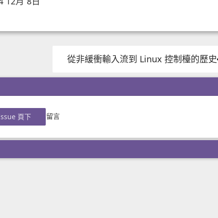
4 12月 8日
從非緩衝輸入流到 Linux 控制檯的歷史
留言
ssue 頁下