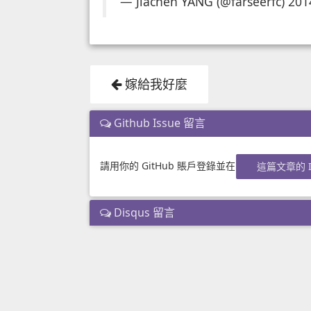
— Jiachen YANG (@farseerfc)
201
嫁給我好麼
Github Issue 留言
請用你的 GitHub 賬戶登錄並在
這篇文章的 I
Disqus 留言