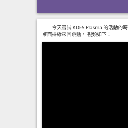
今天嘗試 KDE5 Plasma 的
桌面邊緣來回跳動。 視頻如下：