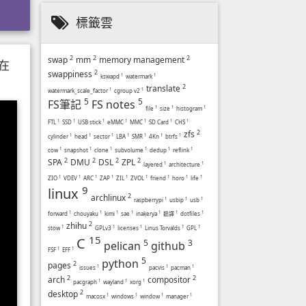
標籤雲
2
2
2
swap
mm
memory management
在
2
swappiness
kswapd
1
watermark
1
2
translate
watermark_scale_factor
1
cgroup v2
1
5
5
FS筆記
FS notes
file
1
size
1
histogram
1
FTL
1
SSD
1
USB stick
1
eMMC
1
MMC
1
SD Card
1
CHS
1
2
zfs
cylinder
1
head
1
sector
1
LBA
1
SMR
1
4Kn
1
btrfs
1
cow
1
snapshot
1
clone
1
subvolume
1
dedup
1
reflink
1
2
2
2
2
SPA
DMU
DSL
ZPL
layered
1
architecture
1
ZIO
1
VDEV
1
ARC
1
ZAP
1
ZIL
1
ZVOL
1
friend
1
horo
1
life
1
9
linux
2
archlinux
raspberrypi
1
usbip
1
usb
1
forward
1
chouyaku
1
kimi
1
sae
1
inakerya
1
聽譯
1
dotfiles
1
2
zhihu
stow
1
GPLv3
1
licenses
1
Linus Torvalds
1
GPL
1
15
C
5
3
pelican
github
FSF
1
EFF
1
5
python
2
pages
issues
1
pacvis
1
pacman
1
2
2
arch
compositor
pacgraph
1
wayland
1
xorg
1
2
desktop
macosx
1
windows
1
window
1
manager
1