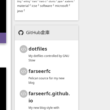
blog
1
writing
1
travis
1
travis-ci
1
ubuntu
1
japan
1
academic
1
2
2
2
2
material
icse
software
microsoft
2
java
GitHub倉庫
dotfiles
My dotfiles controlled by GNU
Stow
farseerfc
Pelican source for my new
blog
farseerfc.github.
io
My new blog style with