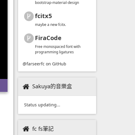
bootstrap-material-design
fcitx5
maybe a new fcitx.
FiraCode
Free monospaced font with
programming ligatures
@farseerfc
on GitHub
Sakuya的音樂盒
Status updating...
fc fs筆記