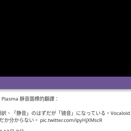
Plasma 靜音圖標的翻譯：
訳、「静音」のはずだが「镜音」になっている。Vocaloid
だか分からない。
pic.twitter.com/ipyHjXMscR