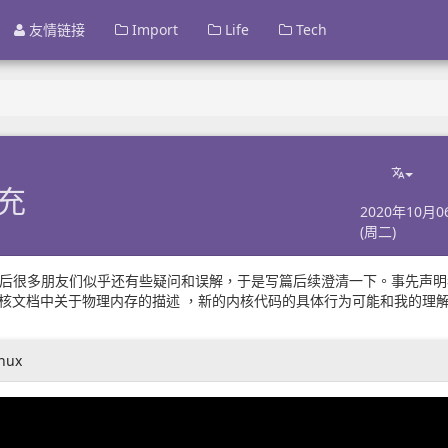
友情链接
Import
Life
Tech
补充
2020年10月0
(周二)
后很多朋友们似乎还有些疑问和误解，于是写篇后续澄清一下。事先声明
核文档中关于物理内存的描述
，新的内核代码的具体行为可能和我的理
nux