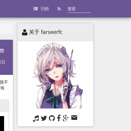
归档
关于 farseerfc
6日
我不
解有