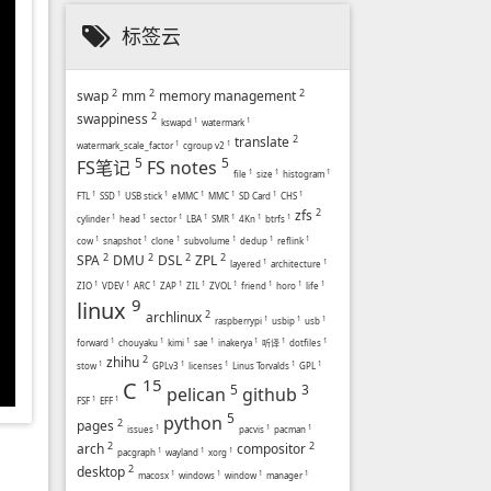
标签云
2
2
2
swap
mm
memory management
2
swappiness
kswapd
1
watermark
1
2
translate
watermark_scale_factor
1
cgroup v2
1
5
5
FS笔记
FS notes
file
1
size
1
histogram
1
FTL
1
SSD
1
USB stick
1
eMMC
1
MMC
1
SD Card
1
CHS
1
2
zfs
cylinder
1
head
1
sector
1
LBA
1
SMR
1
4Kn
1
btrfs
1
cow
1
snapshot
1
clone
1
subvolume
1
dedup
1
reflink
1
2
2
2
2
SPA
DMU
DSL
ZPL
layered
1
architecture
1
ZIO
1
VDEV
1
ARC
1
ZAP
1
ZIL
1
ZVOL
1
friend
1
horo
1
life
1
9
linux
2
archlinux
raspberrypi
1
usbip
1
usb
1
forward
1
chouyaku
1
kimi
1
sae
1
inakerya
1
听译
1
dotfiles
1
2
zhihu
stow
1
GPLv3
1
licenses
1
Linus Torvalds
1
GPL
1
15
C
5
3
pelican
github
FSF
1
EFF
1
5
python
2
pages
issues
1
pacvis
1
pacman
1
2
2
arch
compositor
pacgraph
1
wayland
1
xorg
1
2
desktop
macosx
1
windows
1
window
1
manager
1