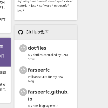
blog
1
writing
1
travis
1
travis-ci
1
ubuntu
1
japan
1
academic
1
这种
2
2
2
2
material
icse
software
microsoft
之后
2
java
内存
GitHub仓库
dotfiles
My dotfiles controlled by GNU
0日
Stow
farseerfc
翻译
Pelican source for my new
blog
这篇文
统包
farseerfc.github.
io
My new blog style with