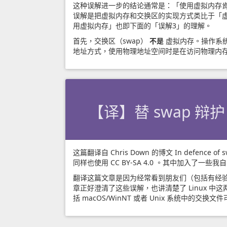
这种误解进一步的结论通常是：「使用虚拟内存
误解是把虚拟内存和交换区的实现方式类比于「
用虚拟内存」也即下面的「误解3」的理解。
首先，交换区（swap）
不是
虚拟内存。操作系统
地址方式，使用物理地址空间时是在访问物理内存
【译】替 swap 
这篇翻译自 Chris Down 的博文
In defence of
同样也使用
CC BY-SA 4.0
。其中加入了一些我自
翻译这篇文章是因为经常看到朋友们（包括有经验的程序员
章正好澄清了这些误解，也讲清楚了 Linux 中这
括 macOS/WinNT 或者 Unix 系统中的