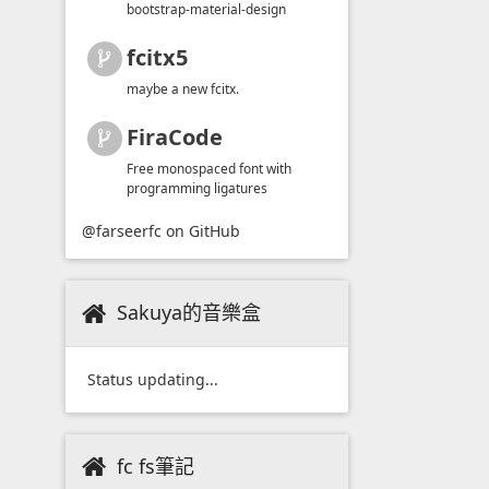
bootstrap-material-design
fcitx5
maybe a new fcitx.
FiraCode
Free monospaced font with
programming ligatures
@farseerfc
on GitHub
Sakuya的音樂盒
Status updating...
fc fs筆記