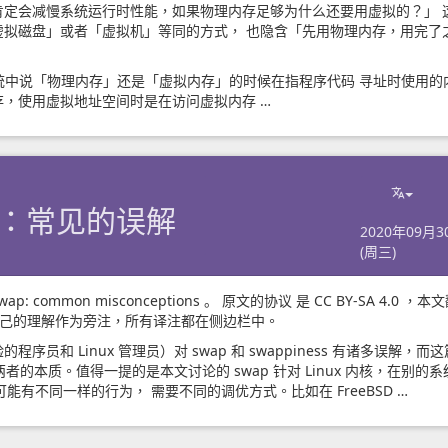
肯定会减慢系统运行时性能，如果物理内存足够为什么还要用虚拟的？」 
虚拟磁盘」或者「虚拟机」等同的方式， 也隐含「先用物理内存，用完了
中说「物理内存」还是「虚拟内存」的时候在指程序代码 寻址时使用的
，使用虚拟地址空间时是在访问虚拟内存 …
辩护：常见的误解
2020年09月3
(周三)
 swap: common misconceptions
。
原文的协议
是
CC BY-SA 4.0
，本文
己的理解作为旁注，所有译注都在侧边栏中。
和 Linux 管理员）对 swap 和 swappiness 有诸多误解，而
两者的本质。值得一提的是本文讨论的 swap 针对 Linux 内核，在别的系
交换文件可能有不同一样的行为， 需要不同的调优方式。比如在
FreeBSD …