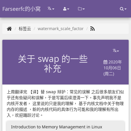
Farseerfc的小窝
标签云
watermark_scale_factor
关于 swap 的一些
2020年
补充
10月06日
(周二)
上周翻译完
【译】替 swap 辩护：常见的误解
之后很多朋友们似
乎还有些疑问和误解，于是写篇后续澄清一下。事先声明我不是
内核开发者， 这里说的只是我的理解，
基于内核文档中关于物理
内存的描述
，新的内核代码的具体行为可能和我的理解有所出
入，欢迎踊跃讨论。
Introduction to Memory Management in Linux