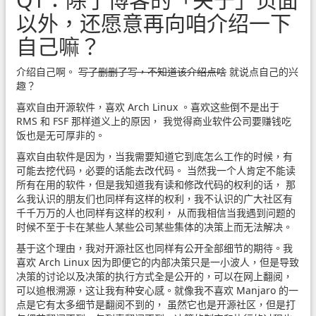
以外，还愿意再向咱介绍一下
自己嘛？
介绍自己啊。
写了删删了写，不知道该介绍点啥
就说点自己的兴
趣？
喜欢自由开源软件，喜欢 Arch Linux 。喜欢这些倒不是出于
RMS 和 FSF 那样道义上的原因， 我觉得商业软件公司要赚钱吃
饭也是无可厚非的。
喜欢自由软件是因为，当我需要知道它到底怎么工作的时候，有
可能去挖代码，必要的话能去改代码。 当然我一个人肯定不能读
所有在用的软件，但是我知道我有读和修改代码的权利的话， 那
么我认识的朋友们也同样有这样的权利，我不认识的广大社区有
千千万万的人也同样有这样的权利， 从而我相信当我遇到问题的
时候不至于卡在某些人某些公司某些集体的决策上而无法解决。
基于这个理由，我对开源社区也同样有公开全部细节的期待。我
喜欢 Arch Linux 因为即便它的内部决策只是一小波人，但是导致
决策的讨论以及决策的执行方式全是公开的，可以在网上翻阅，
可以追根溯源，这让我有种安心感。就像我不喜欢 Manjaro 的一
点是它有太多细节是翻阅不到的， 虽然它也是开源社区，但是打