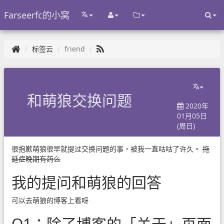
Farseerfc的小窝
标签云
friend
和萌狼交换问题
2020年
01月05日
(周日)
很抱歉萌狼很早就提过交换问题的事，被我一直咕咕了许久。
拖
延症晚期有药么
我的提问和萌狼的回答
可以去萌狼的博客上看呀
Q1：除了博客的「关于」页面