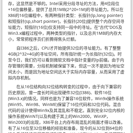
存，这显然是不够的。Intel采用分段寻址的方法，用4位段位
+16位偏移量，提供了总共1MB(2^20=1M)的寻址能力。所以在
X86的16位编程中，有两种指针类型：长指针(lp,long pointer)
和短指针(sp,short pointer)，长指针(20位)提供整个内存空间寻
址能力，短指针(16位)仅支持同一段中的寻址。在“古代”DOS及
Win3.x编程过程中，两种类型的指针，以及总共1MB的内存大
小，常常把程序员们折腾得焦头烂额。
自I386之后，CPU才开始提供32位的寻址能力。有了整整
4GB(2^32=4G)的寻址空间，所有指针统一为长指针(32位)。时
至今日，我们仍可以看到微软文档中指针变量的lp前缀。由于内
存管理的需要，分段机制被保留下来，但这一次不是因为地址空
间太小，而是因为地址空间远大于实际内存容量，从而采用了虚
拟内存机制。
在从16位结构向32位结构转变的过程中，由于向下兼容的
历史原因，曾一度长时间出现硬件32位(I386)、软件16位
(Win3.x)的情况。同样也是为了兼容16位软件，Win9x操作系统
(Win95、Win98、WinME)保留了16位代码和32位代码。混合
代码的设计使得Win9x及其混乱和不稳定。直到完全32位内核的
操作系统WinNT(以及构建于其上的Win2000，WinXP，
Win2003)的出现，X86平台上内存布局混乱的局面才得以改善。
有了从16位至32位移植的经验和准备，现今的从32位到64位的