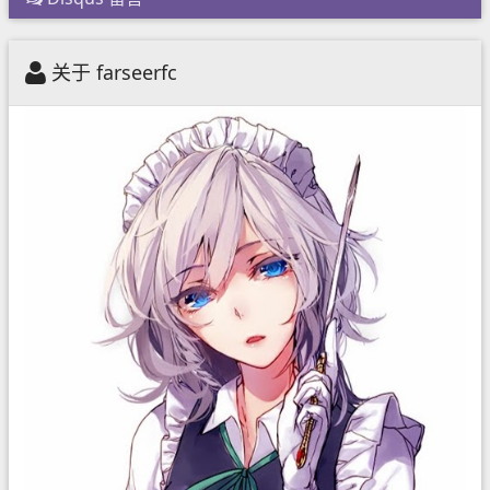
关于 farseerfc