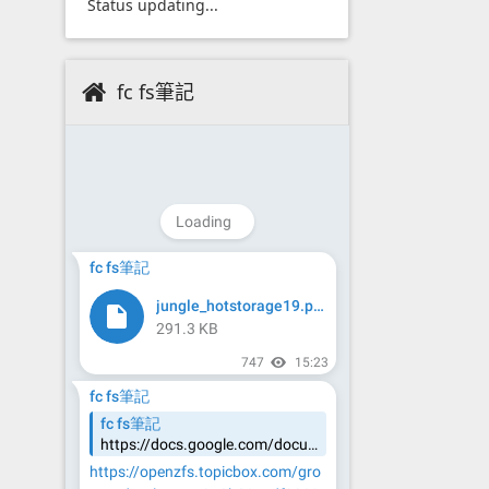
Status updating...
fc fs筆記