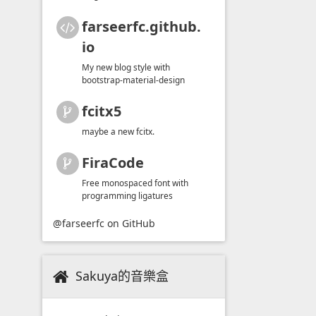
farseerfc.github.
io
My new blog style with
bootstrap-material-design
fcitx5
maybe a new fcitx.
FiraCode
Free monospaced font with
programming ligatures
@farseerfc
on GitHub
Sakuya的音樂盒