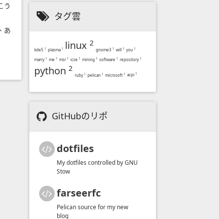
、こう
タグ雲
r、あ
2
linux
kde5
1
plasma
1
gnome3
1
will
1
you
1
marry
1
me
1
msr
1
icse
1
mining
1
software
1
repository
1
2
python
acpi
1
ruby
1
pelican
1
microsoft
1
GitHubのリポ
dotfiles
My dotfiles controlled by GNU
Stow
farseerfc
Pelican source for my new
blog