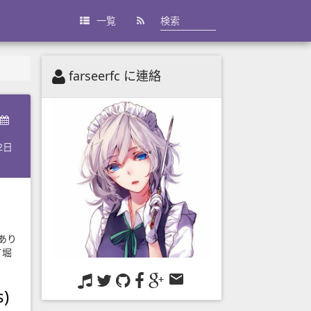
一覧
farseerfc に連絡
2日
あり
て堀
s)