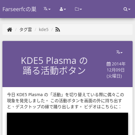
Farseerfcの巣
タグ雲
kde5
KDE5 Plasma の
2014年
踊る活動ボタン
12月09日
(火曜日)
今日 KDE5 Plasma の「活動」を切り替えている際に偶々この
現象を発見しました。 この活動ボタンを画面の外に持ち出す
と、デスクトップの縁で踊り出します。 ビデオはこちらに：