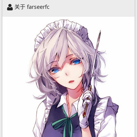
关于 farseerfc