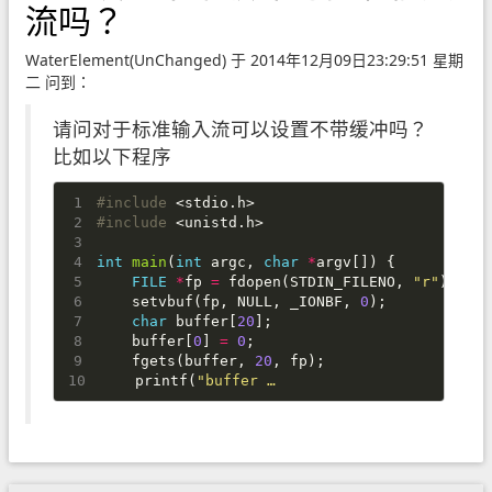
流吗？
WaterElement(UnChanged) 于 2014年12月09日23:29:51 星期
二 问到：
请问对于标准输入流可以设置不带缓冲吗？
比如以下程序
#include
<stdio.h>
#include
<unistd.h>
int
main
(
int
argc
,
char
*
argv
[])
{
FILE
*
fp
=
fdopen
(
STDIN_FILENO
,
"r"
);
setvbuf
(
fp
,
NULL
,
_IONBF
,
0
);
char
buffer
[
20
];
buffer
[
0
]
=
0
;
fgets
(
buffer
,
20
,
fp
);
printf
(
"buffer …