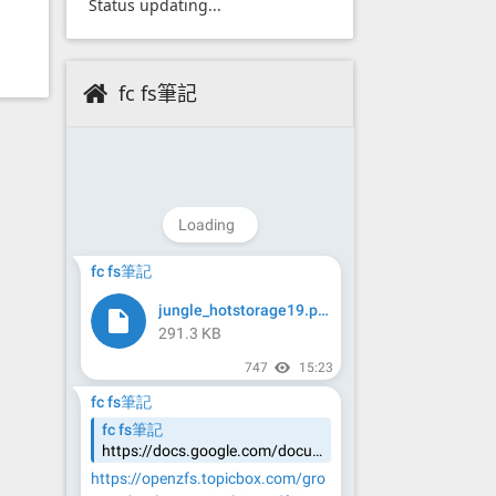
Status updating...
fc fs筆記