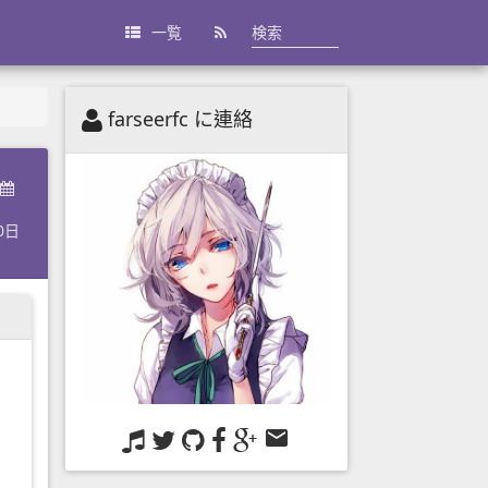
一覧
farseerfc に連絡
0日