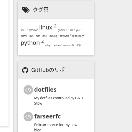
タグ雲
2
linux
kde5
1
plasma
1
gnome3
1
will
1
you
1
marry
1
me
1
msr
1
icse
1
mining
1
software
1
repository
1
2
python
acpi
1
ruby
1
pelican
1
microsoft
1
GitHubのリポ
dotfiles
My dotfiles controlled by GNU
Stow
farseerfc
Pelican source for my new
blog