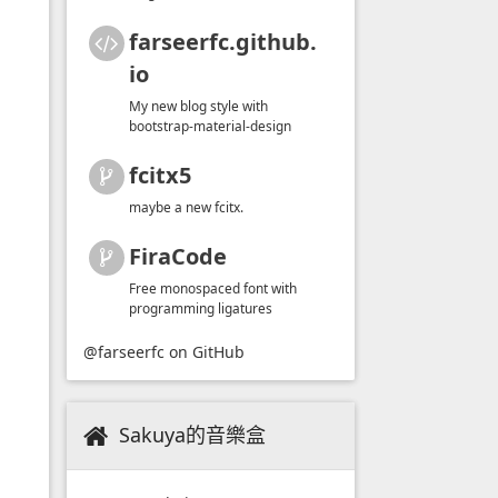
farseerfc.github.
io
My new blog style with
bootstrap-material-design
fcitx5
maybe a new fcitx.
FiraCode
Free monospaced font with
programming ligatures
@farseerfc
on GitHub
Sakuya的音樂盒